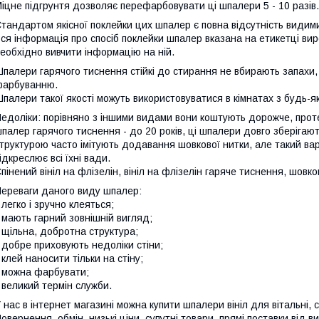
іцне підгрунтя дозволяє перефарбовувати ці шпалери 5 - 10 разів.
тандартом якісної поклейки цих шпалер є повна відсутність видими
ся інформація про спосіб поклейки шпалер вказана на етикетці ви
еобхідно вивчити інформацію на ній.
палери гарячого тиснення стійкі до стирання не вбирають запахи,
фарбуванню.
палери такої якості можуть використовуватися в кімнатах з будь-
едоліки: порівняно з іншими видами вони коштують дорожче, прот
палер гарячого тиснення - до 20 років, ці шпалери довго зберігаю
труктурою часто імітують додавання шовкової нитки, але такий варі
ідкреслює всі їхні вади.
пінений вініл на флізелін, вініл на флізелін гаряче тиснення, шовко
ереваги даного виду шпалер:
 легко і зручно клеяться;
 мають гарний зовнішній вигляд;
 щільна, добротна структура;
 добре приховують недоліки стіни;
 клей наносити тільки на стіну;
 можна фарбувати;
 великий термін служби.
 нас в інтернет магазині можна купити шпалери вініл для вітальні, 
овернення, обмін, низькі ціни, супутні товари, прямі поставки від 