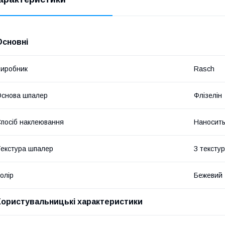
Основні
иробник
Rasch
снова шпалер
Флізелін
посіб наклеювання
Наносить
екстура шпалер
З тексту
олір
Бежевий
Користувальницькі характеристики