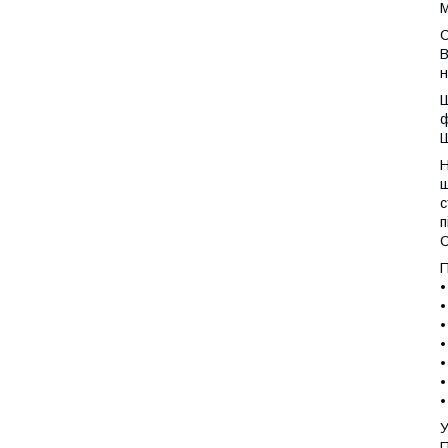
М
С
В
н
Ш
Ш
Н
ш
с
п
С
П
•
•
•
•
•
•
•
У
П