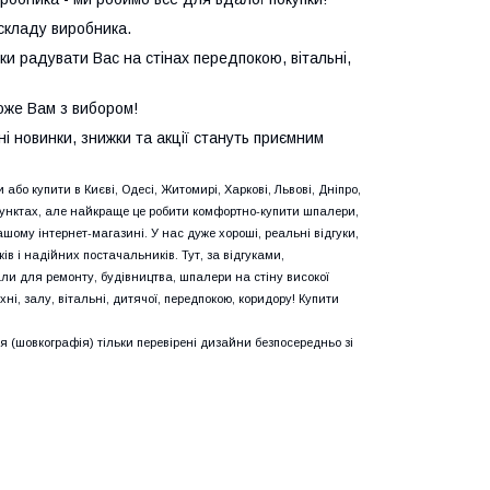
 складу виробника.
оки радувати Вас на стінах передпокою, вітальні,
оже Вам з вибором!
ні новинки, знижки та акції стануть приємним
або купити в Києві, Одесі, Житомирі, Харкові, Львові, Дніпро,
х пунктах, але найкраще це робити комфортно-купити шпалери,
шому інтернет-магазині. У нас дуже хороші, реальні відгуки,
ів і надійних постачальників. Тут, за відгуками,
ли для ремонту, будівництва, шпалери на стіну високої
і, залу, вітальні, дитячої, передпокою, коридору! Купити
я (шовкографія) тільки перевірені дизайни безпосередньо зі