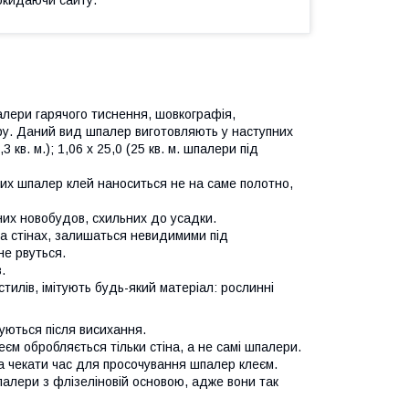
шпалери гарячого тиснення, шовкографія,
еру. Даний вид шпалер виготовляють у наступних
5,3 кв. м.); 1,06 х 25,0 (25 кв. м. шпалери під
ких шпалер клей наноситься не на саме полотно,
них новобудов, схильних до усадки.
на стінах, залишаться невидимими під
не рвуться.
.
стилів, імітують будь-який матеріал: рослинні
куються після висихання.
еєм обробляється тільки стіна, а не самі шпалери.
ба чекати час для просочування шпалер клеєм.
алери з флізеліновій основою, адже вони так