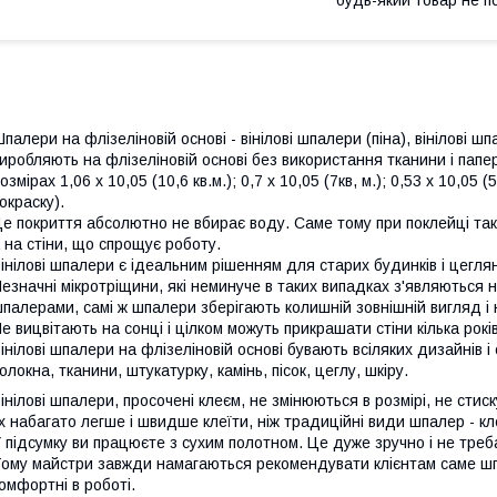
палери на флізеліновій основі - вінілові шпалери (піна), вінілові 
иробляють на флізеліновій основі без використання тканини і пап
озмірах
1,06 х 10,05 (10,6 кв.м.); 0,7 х 10,05 (7кв, м.); 0,53 х 10,05 (
окраску).
е покриття абсолютно не вбирає воду. Саме тому при поклейці та
 на стіни, що спрощує роботу.
інілові шпалери є ідеальним рішенням для старих будинків і цегля
езначні мікротріщини, які неминуче в таких випадках з'являються 
палерами, самі ж шпалери зберігають колишній зовнішній вигляд і 
е вицвітають на сонці і цілком можуть прикрашати стіни кілька років
інілові шпалери на флізеліновій основі бувають всіляких дизайнів і 
олокна, тканини, штукатурку, камінь, пісок, цеглу, шкіру.
інілові шпалери, просочені клеєм, не змінюються в розмірі, не стис
х набагато легше і швидше клеїти, ніж традиційні види шпалер - кл
 підсумку ви працюєте з сухим полотном. Це дуже зручно і не тре
ому майстри завжди намагаються рекомендувати клієнтам саме шп
омфортні в роботі.