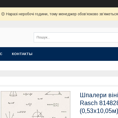
😊 Наразі неробочі години, тому менеджер обов’язково зв’яжеться з
АС
КОНТАКТЫ
Шпалери віні
Rasch 814828 
(0,53х10,05м