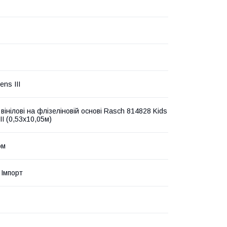
ens III
інілові на флізеліновій основі Rasch 814828 Kids
II (0,53х10,05м)
ом
Імпорт