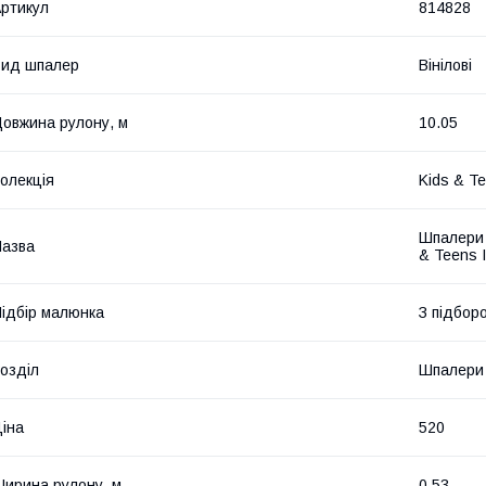
ртикул
814828
Вид шпалер
Вінілові
овжина рулону, м
10.05
олекція
Kids & Te
Шпалери в
азва
& Teens I
ідбір малюнка
З підбор
озділ
Шпалери 
іна
520
ирина рулону, м
0.53