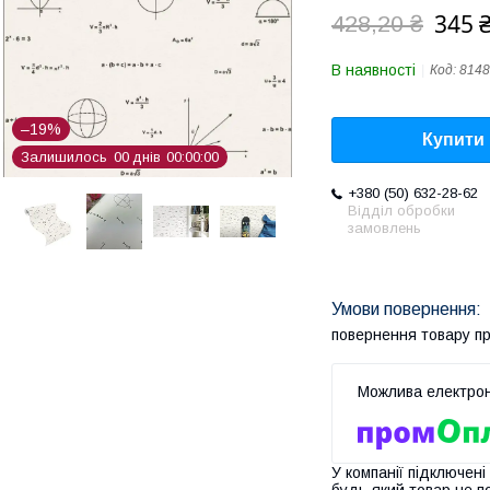
345 
428,20 ₴
В наявності
Код:
8148
–19%
Купити
Залишилось
0
0
днів
0
0
0
0
0
0
+380 (50) 632-28-62
Відділ обробки
замовлень
повернення товару п
У компанії підключені
будь-який товар не п