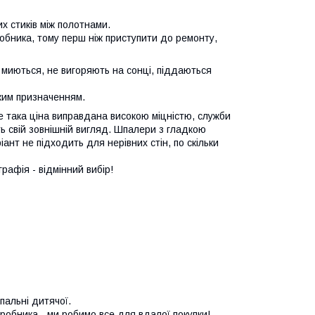
х стиків між полотнами.
робника, тому перш ніж приступити до ремонту,
 миються, не вигоряють на сонці, піддаються
яким призначенням.
е така ціна виправдана високою міцністю, служби
ть свій зовнішній вигляд. Шпалери з гладкою
ант не підходить для нерівних стін, по скільки
графія - відмінний вибір!
спальні дитячої.
виробника - ми робимо все для вдалої покупки!