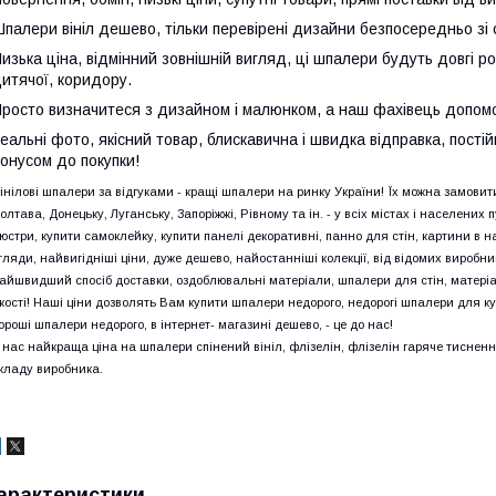
палери вініл дешево, тільки перевірені дизайни безпосередньо зі
изька ціна, відмінний зовнішній вигляд, ці шпалери будуть довгі р
итячої, коридору.
росто визначитеся з дизайном і малюнком, а наш фахівець допом
еальні фото, якісний товар, блискавична і швидка відправка, постій
онусом до покупки!
інілові шпалери за відгуками - кращі шпалери на ринку України! Їх можна замовити 
олтава, Донецьку, Луганську, Запоріжжі, Рівному та ін. - у всіх містах і населени
юстри, купити самоклейку, купити панелі декоративні, панно для стін, картини в на
гляди, найвигідніші ціни, дуже дешево, найостанніші колекції, від відомих виробник
айшвидший спосіб доставки, оздоблювальні матеріали, шпалери для стін, матеріа
кості! Наші ціни дозволять Вам купити шпалери недорого, недорогі шпалери для кухн
ороші шпалери недорого, в інтернет- магазині дешево, - це до нас!
 нас найкраща ціна на шпалери спінений вініл, флізелін, флізелін гаряче тисненн
кладу виробника.
арактеристики