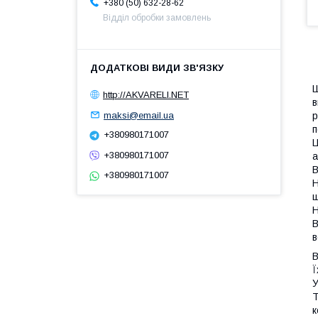
+380 (50) 632-28-62
Відділ обробки замовлень
Ш
http://AKVARELI.NET
в
maksi@email.ua
р
п
+380980171007
Ц
+380980171007
а
В
+380980171007
Н
ш
Н
В
в
В
Ї
У
Т
к