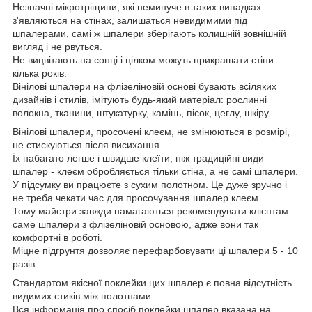
Незначні мікротріщини, які неминуче в таких випадках
з'являються на стінах, залишаться невидимими під
шпалерами, самі ж шпалери зберігають колишній зовнішній
вигляд і не рвуться.
Не вицвітають на сонці і цілком можуть прикрашати стіни
кілька років.
Вінілові шпалери на флізеліновій основі бувають всіляких
дизайнів і стилів, імітують будь-який матеріал: рослинні
волокна, тканини, штукатурку, камінь, пісок, цеглу, шкіру.
Вінілові шпалери, просочені клеєм, не змінюються в розмірі,
не стискуються після висихання.
Їх набагато легше і швидше клеїти, ніж традиційні види
шпалер - клеєм обробляється тільки стіна, а не самі шпалери.
У підсумку ви працюєте з сухим полотном. Це дуже зручно і
не треба чекати час для просочування шпалер клеєм.
Тому майстри завжди намагаються рекомендувати клієнтам
саме шпалери з флізеліновій основою, адже вони так
комфортні в роботі.
Міцне підгрунтя дозволяє перефарбовувати ці шпалери 5 - 10
разів.
Стандартом якісної поклейки цих шпалер є повна відсутність
видимих стиків між полотнами.
Вся інформація про спосіб поклейки шпалер вказана на