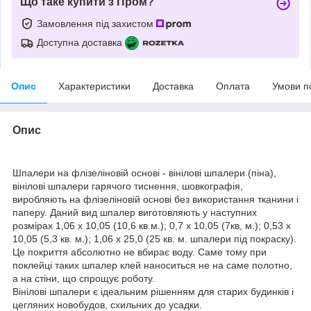
Що таке купити з Пром?
Замовлення під захистом
Доступна доставка
Опис
Характеристики
Доставка
Оплата
Умови п
Опис
Шпалери на флізеліновій основі - вінілові шпалери (піна),
вінілові шпалери гарячого тиснення, шовкографія,
виробляють на флізеліновій основі без використання тканини і
паперу. Даний вид шпалер виготовляють у наступних
розмірах
1,06 х 10,05 (10,6 кв.м.); 0,7 х 10,05 (7кв, м.); 0,53 х
10,05 (5,3 кв. м.); 1,06 х 25,0 (25 кв. м. шпалери під покраску).
Це покриття абсолютно не вбирає воду. Саме тому при
поклейці таких шпалер клей наноситься не на саме полотно,
а на стіни, що спрощує роботу.
Вінілові шпалери є ідеальним рішенням для старих будинків і
цегляних новобудов, схильних до усадки.