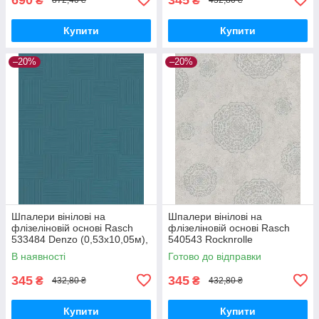
₴
₴
872,40 ₴
432,80 ₴
Купити
Купити
–20%
–20%
Шпалери вінілові на
Шпалери вінілові на
флізеліновій основі Rasch
флізеліновій основі Rasch
533484 Denzo (0,53х10,05м),
540543 Rocknrolle
Зелений, Зелений
(0,53х10,05м), Бежевий,
В наявності
Готово до відправки
Бежевий
345
345
₴
₴
432,80 ₴
432,80 ₴
Купити
Купити