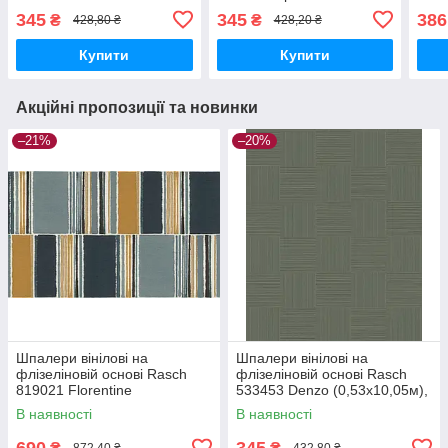
(0,53х10,05м), Червоний,
(0,53х10,05м), Червоний,
(0,5
345
345
386
₴
₴
428,80 ₴
428,20 ₴
Червоний
Червоний
Чер
Купити
Купити
Акційні пропозиції та новинки
–21%
–20%
Шпалери вінілові на
Шпалери вінілові на
флізеліновій основі Rasch
флізеліновій основі Rasch
819021 Florentine
533453 Denzo (0,53х10,05м),
(1,06х10,05м), Разные цвета,
Зелений, Зелений
В наявності
В наявності
Різні кольора
690
345