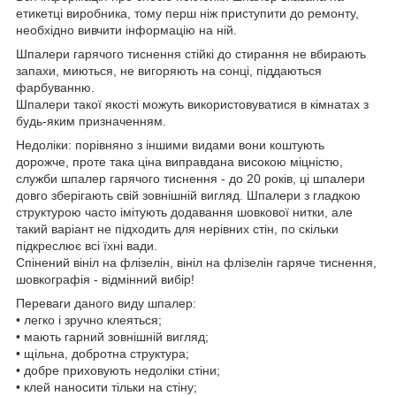
етикетці виробника, тому перш ніж приступити до ремонту,
необхідно вивчити інформацію на ній.
Шпалери гарячого тиснення стійкі до стирання не вбирають
запахи, миються, не вигоряють на сонці, піддаються
фарбуванню.
Шпалери такої якості можуть використовуватися в кімнатах з
будь-яким призначенням.
Недоліки: порівняно з іншими видами вони коштують
дорожче, проте така ціна виправдана високою міцністю,
служби шпалер гарячого тиснення - до 20 років, ці шпалери
довго зберігають свій зовнішній вигляд. Шпалери з гладкою
структурою часто імітують додавання шовкової нитки, але
такий варіант не підходить для нерівних стін, по скільки
підкреслює всі їхні вади.
Спінений вініл на флізелін, вініл на флізелін гаряче тиснення,
шовкографія - відмінний вибір!
Переваги даного виду шпалер:
• легко і зручно клеяться;
• мають гарний зовнішній вигляд;
• щільна, добротна структура;
• добре приховують недоліки стіни;
• клей наносити тільки на стіну;