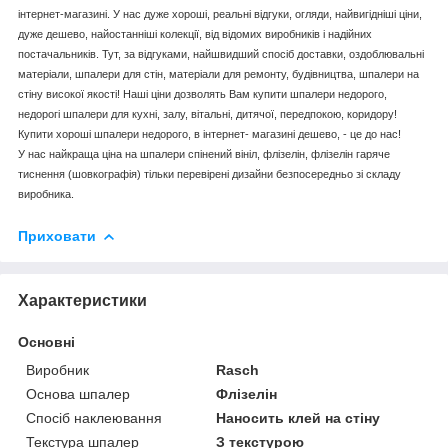
інтернет-магазині. У нас дуже хороші, реальні відгуки, огляди, найвигідніші ціни,
дуже дешево, найостанніші колекції, від відомих виробників і надійних
постачальників. Тут, за відгуками, найшвидший спосіб доставки, оздоблювальні
матеріали, шпалери для стін, матеріали для ремонту, будівництва, шпалери на
стіну високої якості! Наші ціни дозволять Вам купити шпалери недорого,
недорогі шпалери для кухні, залу, вітальні, дитячої, передпокою, коридору!
Купити хороші шпалери недорого, в інтернет- магазині дешево, - це до нас!
У нас найкраща ціна на шпалери спінений вініл, флізелін, флізелін гаряче
тиснення (шовкографія) тільки перевірені дизайни безпосередньо зі складу
виробника.
Приховати
Характеристики
Основні
Виробник
Rasch
Основа шпалер
Флізелін
Спосіб наклеювання
Наносить клей на стіну
Текстура шпалер
З текстурою