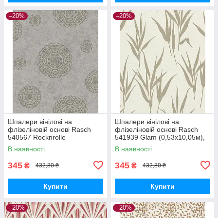
–20%
–20%
Шпалери вінілові на
Шпалери вінілові на
флізеліновій основі Rasch
флізеліновій основі Rasch
540567 Rocknrolle
541939 Glam (0,53х10,05м),
(0,53х10,05м), Бежевий,
Бежевий, Бежевий
В наявності
В наявності
Бежевий
345
345
₴
₴
432,80 ₴
432,80 ₴
Купити
Купити
–20%
–20%