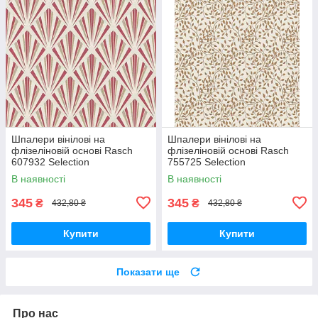
Шпалери вінілові на
Шпалери вінілові на
флізеліновій основі Rasch
флізеліновій основі Rasch
607932 Selection
755725 Selection
(0,53х10,05м), Разные цвета,
(0,53х10,05м), Бежевий,
В наявності
В наявності
Різні кольора
Бежевий
345
345
₴
₴
432,80 ₴
432,80 ₴
Купити
Купити
Показати ще
Про нас