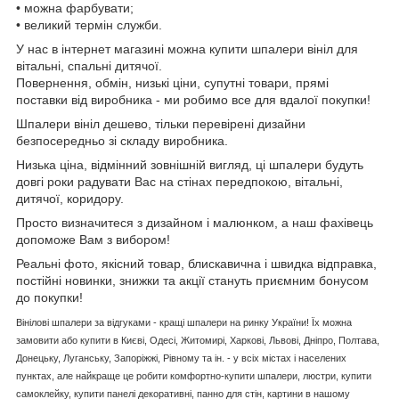
• можна фарбувати;
• великий термін служби.
У нас в інтернет магазині можна купити шпалери вініл для
вітальні, спальні дитячої.
Повернення, обмін, низькі ціни, супутні товари, прямі
поставки від виробника - ми робимо все для вдалої покупки!
Шпалери вініл дешево, тільки перевірені дизайни
безпосередньо зі складу виробника.
Низька ціна, відмінний зовнішній вигляд, ці шпалери будуть
довгі роки радувати Вас на стінах передпокою, вітальні,
дитячої, коридору.
Просто визначитеся з дизайном і малюнком, а наш фахівець
допоможе Вам з вибором!
Реальні фото, якісний товар, блискавична і швидка відправка,
постійні новинки, знижки та акції стануть приємним бонусом
до покупки!
Вінілові шпалери за відгуками - кращі шпалери на ринку України! Їх можна
замовити або купити в Києві, Одесі, Житомирі, Харкові, Львові, Дніпро, Полтава,
Донецьку, Луганську, Запоріжжі, Рівному та ін. - у всіх містах і населених
пунктах, але найкраще це робити комфортно-купити шпалери, люстри, купити
самоклейку, купити панелі декоративні, панно для стін, картини в нашому