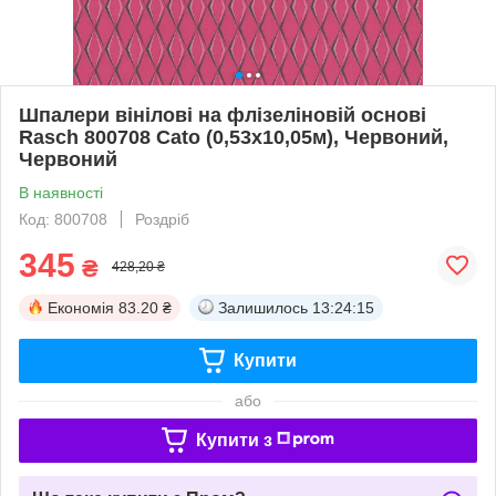
Шпалери вінілові на флізеліновій основі
Rasch 800708 Cato (0,53х10,05м), Червоний,
Червоний
В наявності
Код: 800708
Роздріб
345
₴
428,20 ₴
Економія
83.20 ₴
Залишилось
13:24:14
Купити
або
Купити з