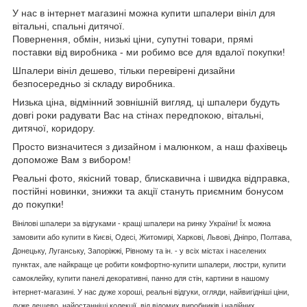
У нас в інтернет магазині можна купити шпалери вініл для
вітальні, спальні дитячої.
Повернення, обмін, низькі ціни, супутні товари, прямі
поставки від виробника - ми робимо все для вдалої покупки!
Шпалери вініл дешево, тільки перевірені дизайни
безпосередньо зі складу виробника.
Низька ціна, відмінний зовнішній вигляд, ці шпалери будуть
довгі роки радувати Вас на стінах передпокою, вітальні,
дитячої, коридору.
Просто визначитеся з дизайном і малюнком, а наш фахівець
допоможе Вам з вибором!
Реальні фото, якісний товар, блискавична і швидка відправка,
постійні новинки, знижки та акції стануть приємним бонусом
до покупки!
Вінілові шпалери за відгуками - кращі шпалери на ринку України! Їх можна
замовити або купити в Києві, Одесі, Житомирі, Харкові, Львові, Дніпро, Полтава,
Донецьку, Луганську, Запоріжжі, Рівному та ін. - у всіх містах і населених
пунктах, але найкраще це робити комфортно-купити шпалери, люстри, купити
самоклейку, купити панелі декоративні, панно для стін, картини в нашому
інтернет-магазині. У нас дуже хороші, реальні відгуки, огляди, найвигідніші ціни,
дуже дешево, найостанніші колекції, від відомих виробників і надійних