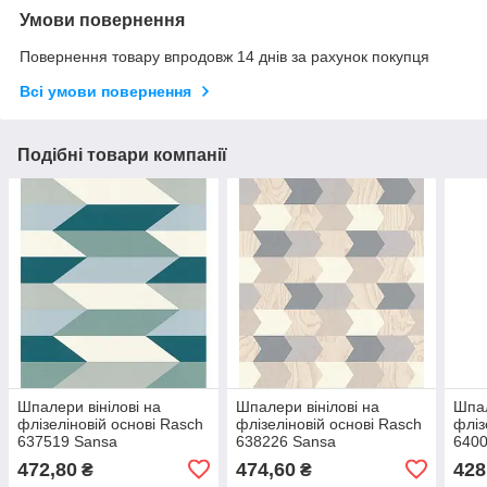
Умови повернення
Повернення товару впродовж 14 днів за рахунок покупця
Всі умови повернення
Подібні товари компанії
Шпалери вінілові на
Шпалери вінілові на
Шпал
флізеліновій основі Rasch
флізеліновій основі Rasch
фліз
637519 Sansa
638226 Sansa
6400
(0,53х10,05м), Разные
(0,53х10,05м), Разные
(0,5
472,80
474,60
428
₴
₴
цвета, Різні кольора
цвета, Різні кольора
цвет