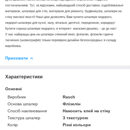
постачальників. Тут, за відгуками, найшвидший спосіб доставки, оздоблювальні
матеріали, шпалери для стін, матеріали для ремонту, будівництва, шпалери на
стіну високої якості! Наші ціни дозволять Вам купити шпалери недорого,
недорогі шпалери для кухні, залу, вітальні, дитячої, передпокою, коридору!
Купити хороші шпалери недорого, в інтернет- магазині дешево, - це до нас!
У нас найкраща ціна на шпалери спінений вініл, флізелін, флізелін гаряче
тиснення (шовкографія) тільки перевірені дизайни безпосередньо зі складу
виробника.
Приховати
Характеристики
Основні
Виробник
Rasch
Основа шпалер
Флізелін
Спосіб наклеювання
Наносить клей на стіну
Текстура шпалер
З текстурою
Колір
Різні кольори