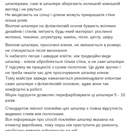
шпалерами, самі ж шпалери зберігають колишній зовнішній
вигляд і не рвуться.
Не вицвітають на сонці і цілком можуть прикрашати стіни
кілька років.
Вінілові шпалери на флізеліновій основі бувають всіляких
дизайнів і стилів, імітують будь-який матеріал: рослинні
волокна, тканини, штукатурку, камінь, пісок, цеглу, шкіру.
Вінілові шпалери, просочені клеєм, не змінюються в розмірі,
не стискуються після висихання.
Їх набагато легше і швидше клеїти, ніж традиційні види
шпалер - клеєм обробляється тільки стіна, а не самі шпалери.
У підсумку ви працюєте з сухим полотном. Це дуже зручно і
не треба чекати час для просочування шпалер клеєм.
Тому майстри завжди намагаються рекомендувати клієнтам
саме шпалери з флізеліновій основою, адже вони так
комфортні в роботі.
Міцне підгрунтя дозволяє перефарбовувати ці шпалери 5 - 10
разів.
Стандартом якісної поклейки цих шпалер є повна відсутність
видимих стиків між полотнами.
Вся інформація про спосіб поклейки шпалер вказана на
етикетці виробника, тому перш ніж приступити до ремонту,
необхідно вивчити інформацію на ній.