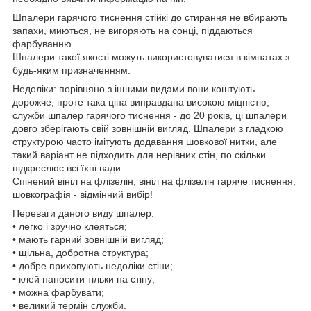
Шпалери гарячого тиснення стійкі до стирання не вбирають
запахи, миються, не вигоряють на сонці, піддаються
фарбуванню.
Шпалери такої якості можуть використовуватися в кімнатах з
будь-яким призначенням.
Недоліки: порівняно з іншими видами вони коштують
дорожче, проте така ціна виправдана високою міцністю,
служби шпалер гарячого тиснення - до 20 років, ці шпалери
довго зберігають свій зовнішній вигляд. Шпалери з гладкою
структурою часто імітують додавання шовкової нитки, але
такий варіант не підходить для нерівних стін, по скільки
підкреслює всі їхні вади.
Спінений вініл на флізелін, вініл на флізелін гаряче тиснення,
шовкографія - відмінний вибір!
Переваги даного виду шпалер:
• легко і зручно клеяться;
• мають гарний зовнішній вигляд;
• щільна, добротна структура;
• добре приховують недоліки стіни;
• клей наносити тільки на стіну;
• можна фарбувати;
• великий термін служби.