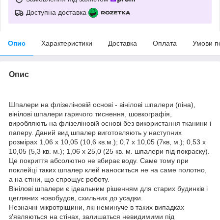
Доступна доставка
Опис
Характеристики
Доставка
Оплата
Умови п
Опис
Шпалери на флізеліновій основі - вінілові шпалери (піна),
вінілові шпалери гарячого тиснення, шовкографія,
виробляють на флізеліновій основі без використання тканини і
паперу. Даний вид шпалер виготовляють у наступних
розмірах
1,06 х 10,05 (10,6 кв.м.); 0,7 х 10,05 (7кв, м.); 0,53 х
10,05 (5,3 кв. м.); 1,06 х 25,0 (25 кв. м. шпалери під покраску).
Це покриття абсолютно не вбирає воду. Саме тому при
поклейці таких шпалер клей наноситься не на саме полотно,
а на стіни, що спрощує роботу.
Вінілові шпалери є ідеальним рішенням для старих будинків і
цегляних новобудов, схильних до усадки.
Незначні мікротріщини, які неминуче в таких випадках
з'являються на стінах, залишаться невидимими під