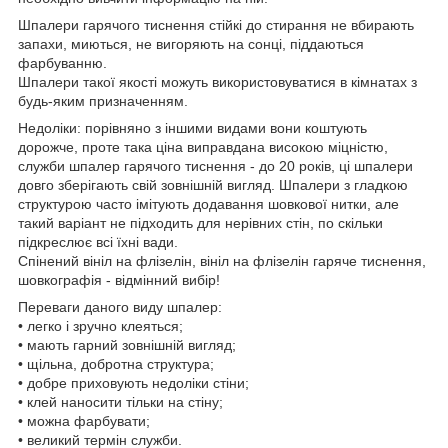
Шпалери гарячого тиснення стійкі до стирання не вбирають
запахи, миються, не вигоряють на сонці, піддаються
фарбуванню.
Шпалери такої якості можуть використовуватися в кімнатах з
будь-яким призначенням.
Недоліки: порівняно з іншими видами вони коштують
дорожче, проте така ціна виправдана високою міцністю,
служби шпалер гарячого тиснення - до 20 років, ці шпалери
довго зберігають свій зовнішній вигляд. Шпалери з гладкою
структурою часто імітують додавання шовкової нитки, але
такий варіант не підходить для нерівних стін, по скільки
підкреслює всі їхні вади.
Спінений вініл на флізелін, вініл на флізелін гаряче тиснення,
шовкографія - відмінний вибір!
Переваги даного виду шпалер:
• легко і зручно клеяться;
• мають гарний зовнішній вигляд;
• щільна, добротна структура;
• добре приховують недоліки стіни;
• клей наносити тільки на стіну;
• можна фарбувати;
• великий термін служби.