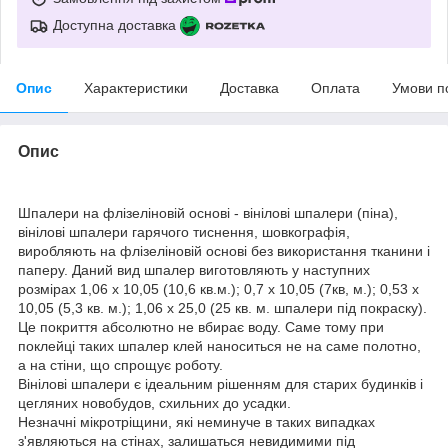
Доступна доставка
Опис
Характеристики
Доставка
Оплата
Умови п
Опис
Шпалери на флізеліновій основі - вінілові шпалери (піна),
вінілові шпалери гарячого тиснення, шовкографія,
виробляють на флізеліновій основі без використання тканини і
паперу. Даний вид шпалер виготовляють у наступних
розмірах
1,06 х 10,05 (10,6 кв.м.); 0,7 х 10,05 (7кв, м.); 0,53 х
10,05 (5,3 кв. м.); 1,06 х 25,0 (25 кв. м. шпалери під покраску).
Це покриття абсолютно не вбирає воду. Саме тому при
поклейці таких шпалер клей наноситься не на саме полотно,
а на стіни, що спрощує роботу.
Вінілові шпалери є ідеальним рішенням для старих будинків і
цегляних новобудов, схильних до усадки.
Незначні мікротріщини, які неминуче в таких випадках
з'являються на стінах, залишаться невидимими під