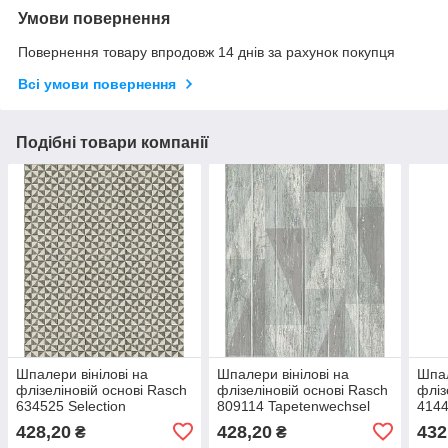
Умови повернення
Повернення товару впродовж 14 днів за рахунок покупця
Всі умови повернення
Подібні товари компанії
Шпалери вінілові на
Шпалери вінілові на
Шпал
флізеліновій основі Rasch
флізеліновій основі Rasch
фліз
634525 Selection
809114 Tapetenwechsel
4144
(0,53х10,05м), Серый,
(0,53х10,05м), Серый,
(0,5
428,20
428,20
432
₴
₴
Сірий
Сірий
Сіри