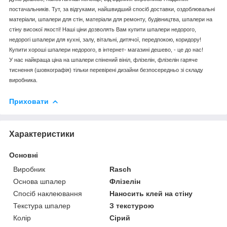
постачальників. Тут, за відгуками, найшвидший спосіб доставки, оздоблювальні
матеріали, шпалери для стін, матеріали для ремонту, будівництва, шпалери на
стіну високої якості! Наші ціни дозволять Вам купити шпалери недорого,
недорогі шпалери для кухні, залу, вітальні, дитячої, передпокою, коридору!
Купити хороші шпалери недорого, в інтернет- магазині дешево, - це до нас!
У нас найкраща ціна на шпалери спінений вініл, флізелін, флізелін гаряче
тиснення (шовкографія) тільки перевірені дизайни безпосередньо зі складу
виробника.
Приховати
Характеристики
Основні
Виробник
Rasch
Основа шпалер
Флізелін
Спосіб наклеювання
Наносить клей на стіну
Текстура шпалер
З текстурою
Колір
Сірий