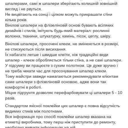
шпалерами, самі ж шпалери зберігають колишній зовнішній
вигляд і не рвуться.
Не вицвітають на сонці і цілком можуть прикрашати стіни
кілька років.
Вінілові шпалери на флізеліновій основі бувають всіляких
дизайнів і стилів, імітують будь-який матеріал: рослинні
волокна, тканини, штукатурку, камінь, пісок, цеглу, шкіру.
Вінілові шпалери, просочені клеєм, не змінюються в розмірі,
не стискуються після висихання.
Їх набагато легше і швидше клеїти, ніж традиційні види
шпалер - клеєм обробляється тільки стіна, а не самі шпалери.
У підсумку ви працюєте з сухим полотном. Це дуже зручно і
не треба чекати час для просочування шпалер клеєм.
Тому майстри завжди намагаються рекомендувати клієнтам
саме шпалери з флізеліновій основою, адже вони так
комфортні в роботі.
Міцне підгрунтя дозволяє перефарбовувати ці шпалери 5 - 10
разів.
Стандартом якісної поклейки цих шпалер є повна відсутність
видимих стиків між полотнами.
Вся інформація про спосіб поклейки шпалер вказана на
етикетці виробника, тому перш ніж приступити до ремонту,
необхідно вивчити інформацію на ній.