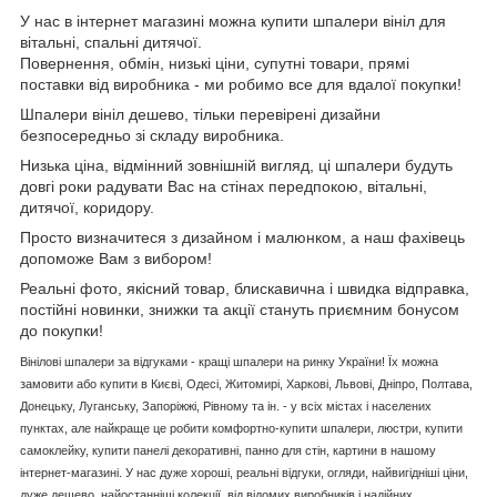
У нас в інтернет магазині можна купити шпалери вініл для
вітальні, спальні дитячої.
Повернення, обмін, низькі ціни, супутні товари, прямі
поставки від виробника - ми робимо все для вдалої покупки!
Шпалери вініл дешево, тільки перевірені дизайни
безпосередньо зі складу виробника.
Низька ціна, відмінний зовнішній вигляд, ці шпалери будуть
довгі роки радувати Вас на стінах передпокою, вітальні,
дитячої, коридору.
Просто визначитеся з дизайном і малюнком, а наш фахівець
допоможе Вам з вибором!
Реальні фото, якісний товар, блискавична і швидка відправка,
постійні новинки, знижки та акції стануть приємним бонусом
до покупки!
Вінілові шпалери за відгуками - кращі шпалери на ринку України! Їх можна
замовити або купити в Києві, Одесі, Житомирі, Харкові, Львові, Дніпро, Полтава,
Донецьку, Луганську, Запоріжжі, Рівному та ін. - у всіх містах і населених
пунктах, але найкраще це робити комфортно-купити шпалери, люстри, купити
самоклейку, купити панелі декоративні, панно для стін, картини в нашому
інтернет-магазині. У нас дуже хороші, реальні відгуки, огляди, найвигідніші ціни,
дуже дешево, найостанніші колекції, від відомих виробників і надійних