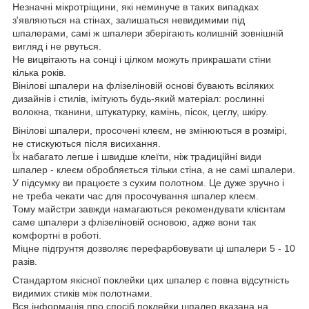
Незначні мікротріщини, які неминуче в таких випадках
з'являються на стінах, залишаться невидимими під
шпалерами, самі ж шпалери зберігають колишній зовнішній
вигляд і не рвуться.
Не вицвітають на сонці і цілком можуть прикрашати стіни
кілька років.
Вінілові шпалери на флізеліновій основі бувають всіляких
дизайнів і стилів, імітують будь-який матеріал: рослинні
волокна, тканини, штукатурку, камінь, пісок, цеглу, шкіру.
Вінілові шпалери, просочені клеєм, не змінюються в розмірі,
не стискуються після висихання.
Їх набагато легше і швидше клеїти, ніж традиційні види
шпалер - клеєм обробляється тільки стіна, а не самі шпалери.
У підсумку ви працюєте з сухим полотном. Це дуже зручно і
не треба чекати час для просочування шпалер клеєм.
Тому майстри завжди намагаються рекомендувати клієнтам
саме шпалери з флізеліновій основою, адже вони так
комфортні в роботі.
Міцне підгрунтя дозволяє перефарбовувати ці шпалери 5 - 10
разів.
Стандартом якісної поклейки цих шпалер є повна відсутність
видимих стиків між полотнами.
Вся інформація про спосіб поклейки шпалер вказана на