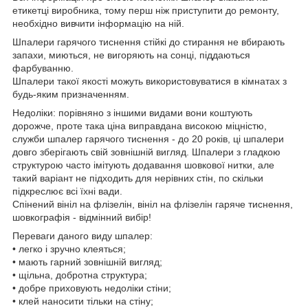
етикетці виробника, тому перш ніж приступити до ремонту,
необхідно вивчити інформацію на ній.
Шпалери гарячого тиснення стійкі до стирання не вбирають
запахи, миються, не вигоряють на сонці, піддаються
фарбуванню.
Шпалери такої якості можуть використовуватися в кімнатах з
будь-яким призначенням.
Недоліки: порівняно з іншими видами вони коштують
дорожче, проте така ціна виправдана високою міцністю,
служби шпалер гарячого тиснення - до 20 років, ці шпалери
довго зберігають свій зовнішній вигляд. Шпалери з гладкою
структурою часто імітують додавання шовкової нитки, але
такий варіант не підходить для нерівних стін, по скільки
підкреслює всі їхні вади.
Спінений вініл на флізелін, вініл на флізелін гаряче тиснення,
шовкографія - відмінний вибір!
Переваги даного виду шпалер:
• легко і зручно клеяться;
• мають гарний зовнішній вигляд;
• щільна, добротна структура;
• добре приховують недоліки стіни;
• клей наносити тільки на стіну;