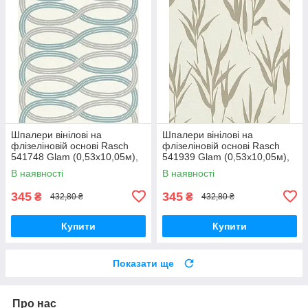
Шпалери вінілові на
Шпалери вінілові на
флізеліновій основі Rasch
флізеліновій основі Rasch
541748 Glam (0,53х10,05м),
541939 Glam (0,53х10,05м),
Разные цвета, Різні кольора
Бежевий, Бежевий
В наявності
В наявності
345
345
₴
₴
432,80 ₴
432,80 ₴
Купити
Купити
Показати ще
Про нас