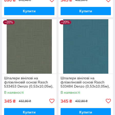
₴
₴
872,40 ₴
432,80 ₴
Купити
Купити
–20%
–20%
Шпалери вінілові на
Шпалери вінілові на
флізеліновій основі Rasch
флізеліновій основі Rasch
533453 Denzo (0,53х10,05м),
533484 Denzo (0,53х10,05м),
Зелений, Зелений
Зелений, Зелений
В наявності
В наявності
345
345
₴
₴
432,80 ₴
432,80 ₴
Купити
Купити