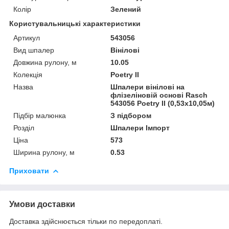
Колір
Зелений
Користувальницькі характеристики
Артикул
543056
Вид шпалер
Вінілові
Довжина рулону, м
10.05
Колекція
Poetry II
Назва
Шпалери вінілові на
флізеліновій основі Rasch
543056 Poetry II (0,53х10,05м)
Підбір малюнка
З підбором
Розділ
Шпалери Імпорт
Ціна
573
Ширина рулону, м
0.53
Приховати
Умови доставки
Доставка здійснюється тільки по передоплаті.