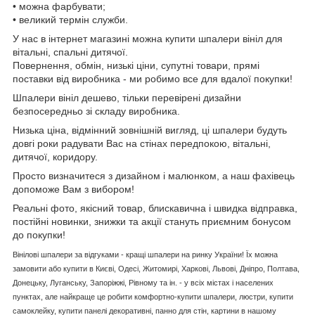
• можна фарбувати;
• великий термін служби.
У нас в інтернет магазині можна купити шпалери вініл для
вітальні, спальні дитячої.
Повернення, обмін, низькі ціни, супутні товари, прямі
поставки від виробника - ми робимо все для вдалої покупки!
Шпалери вініл дешево, тільки перевірені дизайни
безпосередньо зі складу виробника.
Низька ціна, відмінний зовнішній вигляд, ці шпалери будуть
довгі роки радувати Вас на стінах передпокою, вітальні,
дитячої, коридору.
Просто визначитеся з дизайном і малюнком, а наш фахівець
допоможе Вам з вибором!
Реальні фото, якісний товар, блискавична і швидка відправка,
постійні новинки, знижки та акції стануть приємним бонусом
до покупки!
Вінілові шпалери за відгуками - кращі шпалери на ринку України! Їх можна
замовити або купити в Києві, Одесі, Житомирі, Харкові, Львові, Дніпро, Полтава,
Донецьку, Луганську, Запоріжжі, Рівному та ін. - у всіх містах і населених
пунктах, але найкраще це робити комфортно-купити шпалери, люстри, купити
самоклейку, купити панелі декоративні, панно для стін, картини в нашому