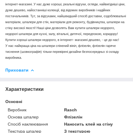
інтернет-магазині. У нас дуже хороші, реальні відгуки, огляди, найвигідніші ціни,
дуже дешево, найостанніші колекції, від відомих виробників і надійних
постачальників. Тут, за відгуками, найшвидший спосіб доставки, оздоблювальні
матеріали, шпалери для стін, матеріали для ремонту, будівництва, шпалери на
стіну високої якості! Наші ціни дозволять Вам купити шпалери недорого,
недорогі шпалери для кухні, залу, вітальні, дитячої, передпокою, коридору!
Купити хороші шпалери недорого, в інтернет- магазині дешево, - це до нас!
У нас найкраща ціна на шпалери спінений вініл, флізелін, флізелін гаряче
тиснення (шовкографія) тільки перевірені дизайни безпосередньо зі складу
виробника.
Приховати
Характеристики
Основні
Виробник
Rasch
Основа шпалер
Флізелін
Спосіб наклеювання
Наносить клей на стіну
Текстура шпалер
З текстурою