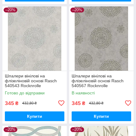
–20%
–20%
Шпалери вінілові на
Шпалери вінілові на
флізеліновій основі Rasch
флізеліновій основі Rasch
540543 Rocknrolle
540567 Rocknrolle
(0,53х10,05м), Бежевий,
(0,53х10,05м), Бежевий,
Готово до відправки
В наявності
Бежевий
Бежевий
345
345
₴
₴
432,80 ₴
432,80 ₴
Купити
Купити
–20%
–20%