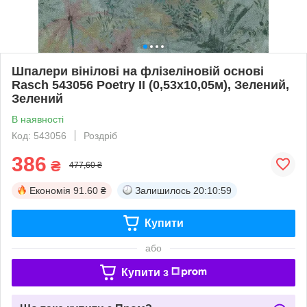
Шпалери вінілові на флізеліновій основі
Rasch 543056 Poetry II (0,53х10,05м), Зелений,
Зелений
В наявності
Код: 543056
Роздріб
386
₴
477,60 ₴
Економія
91.60 ₴
Залишилось
20:10:58
Купити
або
Купити з