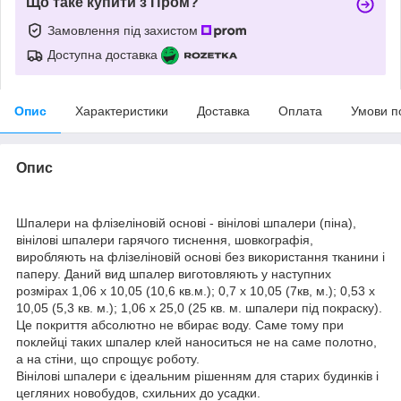
Що таке купити з Пром?
Замовлення під захистом
Доступна доставка
Опис
Характеристики
Доставка
Оплата
Умови п
Опис
Шпалери на флізеліновій основі - вінілові шпалери (піна),
вінілові шпалери гарячого тиснення, шовкографія,
виробляють на флізеліновій основі без використання тканини і
паперу. Даний вид шпалер виготовляють у наступних
розмірах
1,06 х 10,05 (10,6 кв.м.); 0,7 х 10,05 (7кв, м.); 0,53 х
10,05 (5,3 кв. м.); 1,06 х 25,0 (25 кв. м. шпалери під покраску).
Це покриття абсолютно не вбирає воду. Саме тому при
поклейці таких шпалер клей наноситься не на саме полотно,
а на стіни, що спрощує роботу.
Вінілові шпалери є ідеальним рішенням для старих будинків і
цегляних новобудов, схильних до усадки.