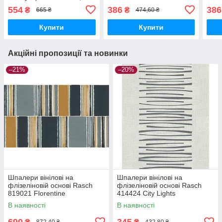
10,05 м (424928)
(0,53х10,05м), Зелений,
(0,5
554
386
386
₴
₴
665 ₴
474,60 ₴
Зелений
Зел
Купити
Купити
Акційні пропозиції та новинки
–21%
–20%
Шпалери вінілові на
Шпалери вінілові на
флізеліновій основі Rasch
флізеліновій основі Rasch
819021 Florentine
414424 City Lights
(1,06х10,05м), Разные цвета,
(0,53х10,05м), Серый, Сірий
В наявності
В наявності
Різні кольора
690
345