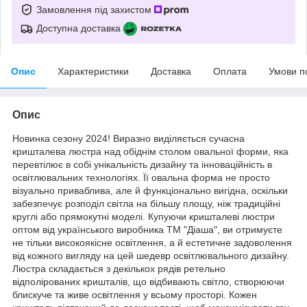
Замовлення під захистом
Доступна доставка
Опис
Характеристики
Доставка
Оплата
Умови п
Опис
Новинка сезону 2024! Виразно виділяється сучасна
кришталева люстра над обіднім столом овальної форми, яка
перевтілює в собі унікальність дизайну та інноваційність в
освітлювальних технологіях. Її овальна форма не просто
візуально приваблива, але й функціонально вигідна, оскільки
забезпечує розподіл світла на більшу площу, ніж традиційні
круглі або прямокутні моделі. Купуючи кришталеві люстри
оптом від українського виробника ТМ "Діаша", ви отримуєте
не тільки високоякісне освітлення, а й естетичне задоволення
від кожного вигляду на цей шедевр освітлювального дизайну.
Люстра складається з декількох рядів ретельно
відполірованих кришталів, що відбивають світло, створюючи
блискуче та живе освітлення у всьому просторі. Кожен