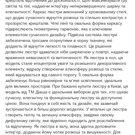
кришталь відточений до досконалості, щоб максимізувати гру
світла та тіні, надаючи інтер'єру неперевершеного шарму та
елегантності. Каркас люстри виконаний у хромованому стилі,
що додає сучасного відчуття розкоші та стильно контрастує з
прозорістю кришталів. Чіткі лінії та овальна форма каркасу
підкреслюють геометричну гармонію, яка є ключовим
елементом сучасного дизайну. Підвісна система люстри
забезпечена тросами огорнутими в чорну тканину, які
додають їй відчуття легкості та плавності. Це рішення
дозволяє люстрі здаватися ніби ширяючою у повітрі, надаючи
враження невагомості та витонченості. Як люстра в хол, ця
модель стане епіцентром уваги та розкішного декоративного
елементу, відразу створюючи атмосферу розкоші та стилю,
який відчувається від самого порогу. Її овальна форма
забезпечує більш рівномірне та м'яке освітлення, ідеальне
для великих просторів. При бажанні купити люстру в Києві, ця
модель від ТМ Діаша є ідеальним вибором для тих, хто шукає
сучасну, елегантну та функціональну люстру за доступною
ціною. Вона поєднує в собі якість та дизайн, які зазвичай
зустрічаються в більш дорогих моделях. У вітальні ця люстра
створить теплу та затишну атмосферу, завдяки своєму
дифузному світлу, яке відмінно підходить для розслаблення
та відпочинку. Як люстра в залу, вона здатна доповнити
інтер'єр, додаючи йому нотки розкоші та вишуканості. Для