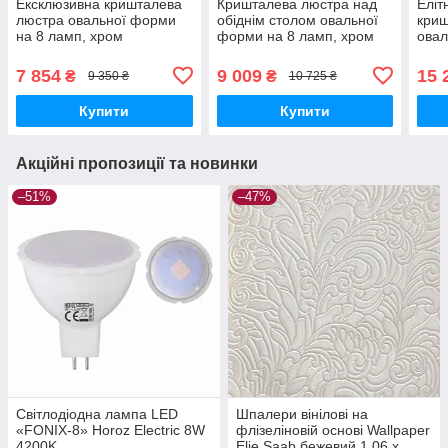
Ексклюзивна кришталева
Кришталева люстра над
Еліт
люстра овальної форми
обіднім столом овальної
криш
на 8 ламп, хром
форми на 8 ламп, хром
овал
золо
7 854
9 009
15 
₴
₴
9 350 ₴
10 725 ₴
Купити
Купити
Акційні пропозиції та новинки
–51%
–47%
Світлодіодна лампа LED
Шпалери вінілові на
«FONIX-8» Horoz Electric 8W
флізеліновій основі Wallpaper
4200K
Elie Saab бежевий 1,06 х