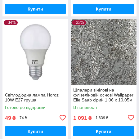
Купити
Купити
–34%
–33%
Шпалери вінілові на
Світлодіодна лампа Horoz
флізеліновій основі Wallpaper
10W E27 груша
Elie Saab сірий 1,06 х 10,05м
(Z64819)
Готово до відправки
В наявності
49
1 091
₴
₴
74 ₴
1 639 ₴
Купити
Купити