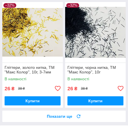
–32%
–32%
Гліттери, золото нитка, ТМ
Гліттери, чорна нитка, ТМ
"Макс Колор", 10г, 3-7мм
"Макс Колор", 10г
В наявності
В наявності
26
26
₴
₴
38 ₴
38 ₴
Купити
Купити
Показати ще