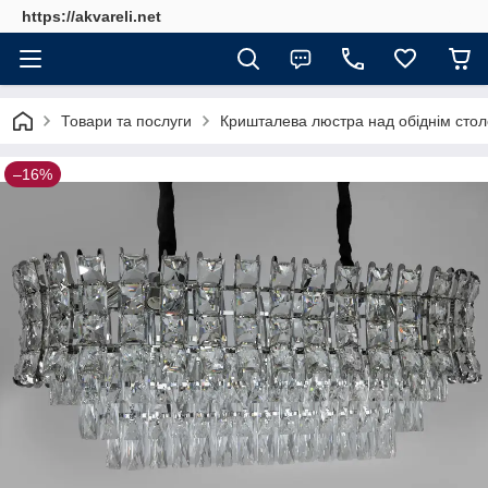
https://akvareli.net
Товари та послуги
Кришталева люстра над обіднім сто
–16%