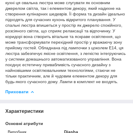
кухні ця овальна люстра може слугувати як основним
джерелом світла, так і елементом декору, який надихне на
створення кулінарних шедеврів. Її форма та дизайн ідеально
підходять для сучасних кухонь відкритого планування. У
спальні люстра впишеться у простір як джерело спокійного,
розсіяного світла, що сприяє релаксації та відпочинку. У
коридорі вона створить вітальне та яскраве освітлення, що
може трансформувати перехідний простір у вражаючу зону
прийому гостей. Обладнана під лампочки з цоколем Е14, ця
люстра забезпечує якісне освітлення, з легкістю інтегруючись
у системи домашнього автоматизованого управління. Вона
поєднує естетичну привабливість сучасного дизайну з
найновішими освітлювальними технологіями, стаючи не
тільки практичним, але й чудовим елементом декору для
будь-якого сучасного дому. Лампи в комплект не входять.
Приховати
Характеристики
Основні атрибути
Виробник
Diasha