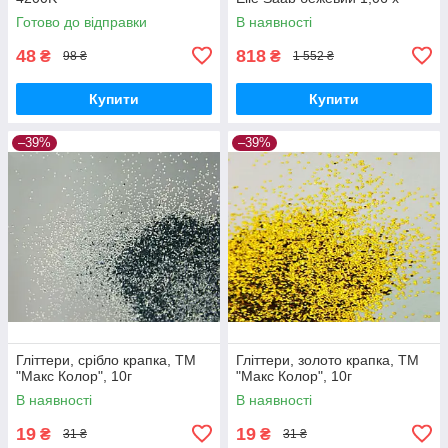
10,05м (Z64802)
Готово до відправки
В наявності
48
818
₴
₴
98 ₴
1 552 ₴
Купити
Купити
–39%
–39%
Гліттери, срібло крапка, ТМ
Гліттери, золото крапка, ТМ
"Макс Колор", 10г
"Макс Колор", 10г
В наявності
В наявності
19
19
₴
₴
31 ₴
31 ₴