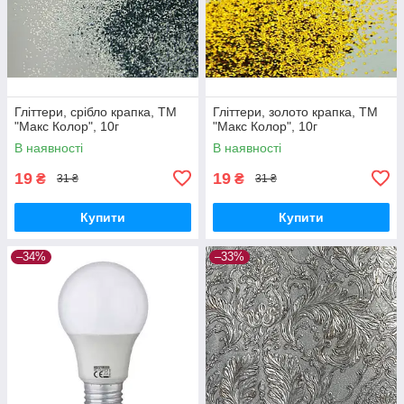
Гліттери, срібло крапка, ТМ
Гліттери, золото крапка, ТМ
"Макс Колор", 10г
"Макс Колор", 10г
В наявності
В наявності
19
19
₴
₴
31 ₴
31 ₴
Купити
Купити
–34%
–33%