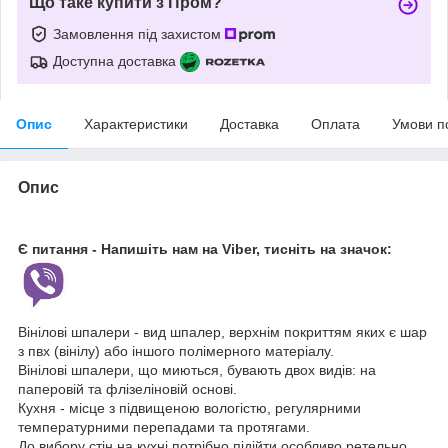
Що таке купити з Пром?
Замовлення під захистом
Доступна доставка
Опис
Характеристики
Доставка
Оплата
Умови п
Опис
Є питання - Напишіть нам на Viber, тисніть на значок:
Вінілові шпалери - вид шпалер, верхнім покриттям яких є шар
з пвх (вінілу) або іншого полімерного матеріалу.
Вінілові шпалери, що миються, бувають двох видів: на
паперовій та флізеліновій основі.
Кухня - місце з підвищеною вологістю, регулярними
температурними перепадами та протягами.
До вибору стін на кухні потрібно підійти особливо ретельно,