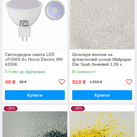
Світлодіодна лампа LED
Шпалери вінілові на
«FONIX-8» Horoz Electric 8W
флізеліновій основі Wallpaper
4200K
Elie Saab бежевий 1,06 х
10,05м (Z64802)
Готово до відправки
В наявності
48
818
₴
₴
98 ₴
1 552 ₴
Купити
Купити
–39%
–39%