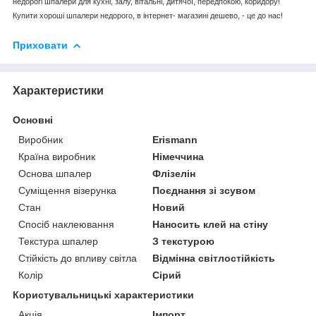
недорогі шпалери для кухні, залу, вітальні, дитячої, передпокою, коридору!
Купити хороші шпалери недорого, в інтернет- магазині дешево, - це до нас!
Приховати
Характеристики
Основні
Виробник
Erismann
Країна виробник
Німеччина
Основа шпалер
Флізелін
Суміщення візерунка
Поєднання зі зсувом
Стан
Новий
Спосіб наклеювання
Наносить клей на стіну
Текстура шпалер
З текстурою
Стійкість до впливу світла
Відмінна світлостійкість
Колір
Сірий
Користувальницькі характеристики
Акція
Імпорт