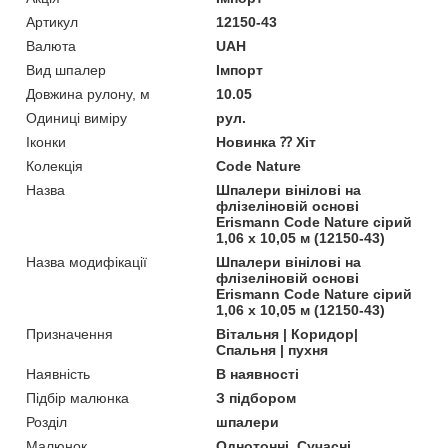
Артикул
12150-43
Валюта
UAH
Вид шпалер
Імпорт
Довжина рулону, м
10.05
Одиниці виміру
рул.
Іконки
Новинка ⁇ Хіт
Колекція
Code Nature
Назва
Шпалери вінілові на
флізеліновій основі
Erismann Code Nature сірий
1,06 х 10,05 м (12150-43)
Назва модифікації
Шпалери вінілові на
флізеліновій основі
Erismann Code Nature сірий
1,06 х 10,05 м (12150-43)
Призначення
Вітальня | Коридор|
Спальня | пухня
Наявність
В наявності
Підбір малюнка
З підбором
Розділ
шпалери
Малюнок
Однотонні, Сучасні