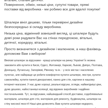
Повернення, обмін, низькі ціни, супутні товари, прямі
поставки від виробника - ми робимо все для вдалої покупки!
Шпалери вініл дешево, тільки перевірені дизайни
безпосередньо зі складу виробника.
Низька ціна, відмінний зовнішній вигляд, ці шпалери будуть
довгі роки радувати Вас на стінах передпокою, вітальні,
дитячої, коридору, вітальні.
Просто визначитеся з дизайном і малюнком, а наш фахівець
допоможе Вам з вибором!
Вінілові шпалери за відгуками - кращі шпалери на ринку України! Їх можна
замовити або купити в Києві, Одесі, Житомирі, Харкові, Львові, Дніпро, Полтава,
Донецьку, Луганську, Запоріжжі, Рівному та ін. - у всіх містах і населених
пунктах, але найкраще це робити комфортно-купити шпалери, люстри, купити
самоклейку, купити панелі декоративні, панно для стін, картини в нашому
інтернет-магазині. У нас дуже хороші, реальні відгуки, огляди, найвигідніші ціни,
дуже дешево, найостанніші колекції, від відомих виробників і надійних
постачальників. Тут, за відгуками, найшвидший спосіб доставки, оздоблювальні
матеріали, шпалери для стін, матеріали для ремонту, будівництва, шпалери на
стіну високої якості! Наші ціни дозволять Вам купити шпалери недорого,