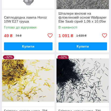
Шпалери вінілові на
Світлодіодна лампа Horoz
флізеліновій основі Wallpaper
10W E27 груша
Elie Saab сірий 1,06 х 10,05м
(Z64819)
Готово до відправки
В наявності
49
1 091
₴
₴
74 ₴
1 639 ₴
Купити
Купити
–32%
–32%
Гліттери, золото нитка, ТМ
Гліттери, чорна нитка, ТМ