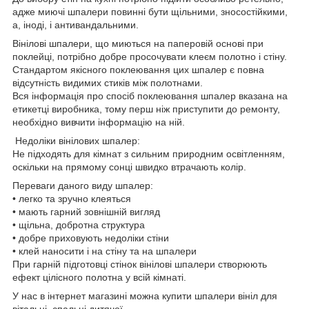
адже миючі шпалери повинні бути щільними, зносостійкими,
а, іноді, і антивандальними.
Вінілові шпалери, що миються на паперовій основі при
поклейці, потрібно добре просочувати клеєм полотно і стіну.
Стандартом якісного поклеювання цих шпалер є повна
відсутність видимих стиків між полотнами.
Вся інформація про спосіб поклеювання шпалер вказана на
етикетці виробника, тому перш ніж приступити до ремонту,
необхідно вивчити інформацію на ній.
Недоліки вінілових шпалер:
Не підходять для кімнат з сильним природним освітленням,
оскільки на прямому сонці швидко втрачають колір.
Переваги даного виду шпалер:
• легко та зручно клеяться
• мають гарний зовнішній вигляд
• щільна, добротна структура
• добре приховують недоліки стіни
• клей наносити і на стіну та на шпалери
При гарній підготовці стінок вінілові шпалери створюють
ефект цілісного полотна у всій кімнаті.
У нас в інтернет магазині можна купити шпалери вініл для
вітальні, спальні дитячої.