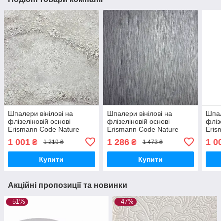
Шпалери вінілові на
Шпалери вінілові на
Шпал
флізеліновій основі
флізеліновій основі
фліз
Erismann Code Nature
Erismann Code Nature
Eris
бежевий 1,06 х 10,05м
темно-сірий 1,06 х 10,05 м
чорн
1 001
1 286
1 0
₴
₴
1 219 ₴
1 473 ₴
(12153-31)
(12109-47)
(121
Купити
Купити
Акційні пропозиції та новинки
–51%
–47%