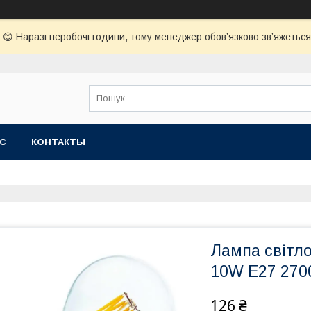
😊 Наразі неробочі години, тому менеджер обов’язково зв’яжеться з
АС
КОНТАКТЫ
Лампа світл
10W Е27 270
126 ₴