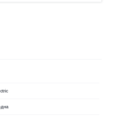
ctric
одна