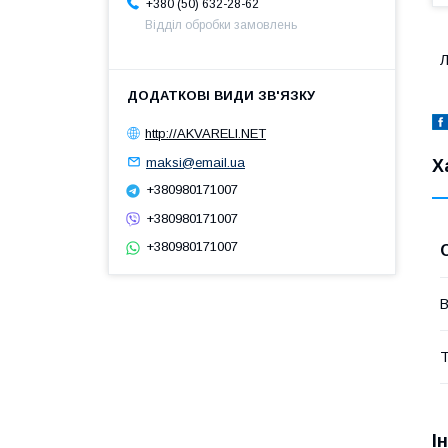
+380 (50) 632-28-62
Відділ обробки замовлень
Л
http://AKVARELI.NET
maksi@email.ua
Х
+380980171007
+380980171007
+380980171007
В
Т
І