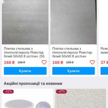
Плитка стельова з
Плитка стельова з
Розе
пінополістеролу Ромстар
пінополістеролу Ромстар
зазе
білий 50x50 8 шт./пач. (55
білий 50x50 8 шт./пач.
Р), Білій, Білій
(95), Білій, Білій
168
168
37
₴
₴
188 ₴
188 ₴
Купити
Купити
Акційні пропозиції та новинки
–51%
–47%