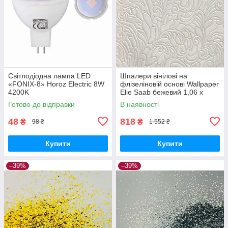
Світлодіодна лампа LED
Шпалери вінілові на
«FONIX-8» Horoz Electric 8W
флізеліновій основі Wallpaper
4200K
Elie Saab бежевий 1,06 х
10,05м (Z64802)
Готово до відправки
В наявності
48
818
₴
₴
98 ₴
1 552 ₴
Купити
Купити
–39%
–39%