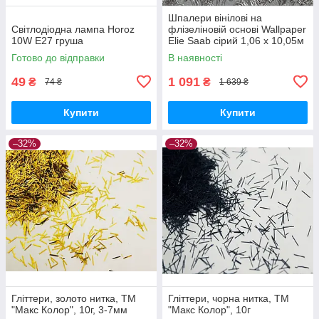
Шпалери вінілові на
Світлодіодна лампа Horoz
флізеліновій основі Wallpaper
10W E27 груша
Elie Saab сірий 1,06 х 10,05м
(Z64819)
Готово до відправки
В наявності
49
1 091
₴
₴
74 ₴
1 639 ₴
Купити
Купити
–32%
–32%
Гліттери, золото нитка, ТМ
Гліттери, чорна нитка, ТМ
"Макс Колор", 10г, 3-7мм
"Макс Колор", 10г