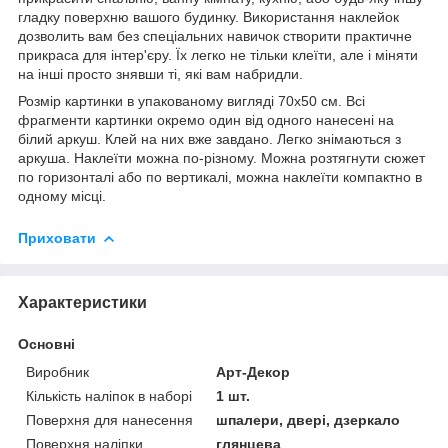
гладку поверхню вашого будинку. Використання наклейок
дозволить вам без спеціальних навичок створити практичне
прикраса для інтер'єру. Їх легко не тільки клеїти, але і міняти
на інші просто знявши ті, які вам набридли.
Розмір картинки в упакованому вигляді 70х50 см. Всі
фрагменти картинки окремо один від одного нанесені на
білий аркуш. Клей на них вже завдано. Легко знімаються з
аркуша. Наклеїти можна по-різному. Можна розтягнути сюжет
по горизонталі або по вертикалі, можна наклеїти компактно в
одному місці.
Приховати
Характеристики
Основні
Виробник
Арт-Декор
Кількість наліпок в наборі
1 шт.
Поверхня для нанесення
шпалери, двері, дзеркало
Поверхня наліпки
глянцева