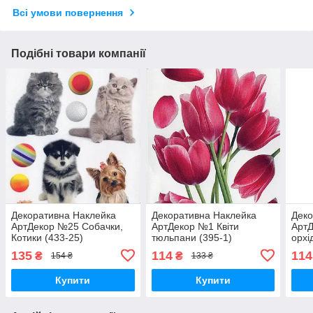
Всі умови повернення
Подібні товари компанії
Декоративна Наклейка
Декоративна Наклейка
Деко
АртДекор №25 Собачки,
АртДекор №1 Квіти
Арт
Котики (433-25)
тюльпани (395-1)
орхі
135
114
114
₴
₴
154 ₴
133 ₴
Купити
Купити