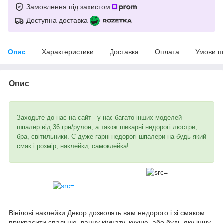
Замовлення під захистом
Доступна доставка
Опис
Характеристики
Доставка
Оплата
Умови п
Опис
Заходьте до нас на сайт - у нас багато інших моделей
шпалер від 36 грн/рулон, а також шикарні недорогі люстри,
бра, світильники. Є дуже гарні недорогі шпалери на будь-який
смак і розмір, наклейки, самоклейка!
Вінілові наклейки Декор дозволять вам недорого і зі смаком
прикрасити спальню, ванну кімнату, кухню, або будь-яку іншу