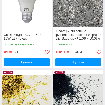
Шпалери вінілові на
Світлодіодна лампа Horoz
флізеліновій основі Wallpaper
10W E27 груша
Elie Saab сірий 1,06 х 10,05м
(Z64819)
Готово до відправки
В наявності
49
1 091
₴
₴
74 ₴
1 639 ₴
Купити
Купити
–32%
–32%