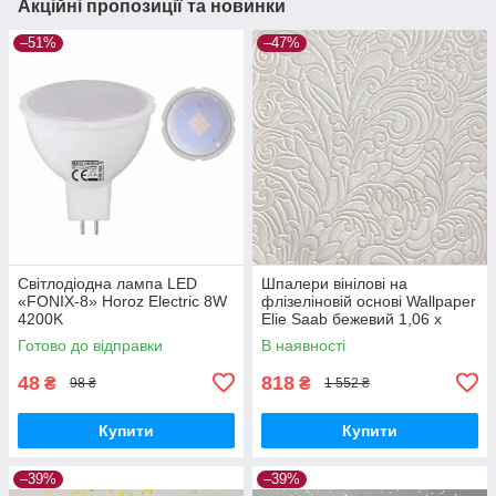
Акційні пропозиції та новинки
–51%
–47%
Світлодіодна лампа LED
Шпалери вінілові на
«FONIX-8» Horoz Electric 8W
флізеліновій основі Wallpaper
4200K
Elie Saab бежевий 1,06 х
10,05м (Z64802)
Готово до відправки
В наявності
48
818
₴
₴
98 ₴
1 552 ₴
Купити
Купити
–39%
–39%