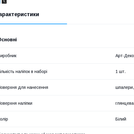
арактеристики
Основні
иробник
Арт-Дек
ількість наліпок в наборі
1 шт.
оверхня для нанесення
шпалери,
оверхня наліпки
глянцева
олір
Білий