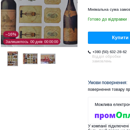
Мінімальна сума замов
Готово до відправки
–16%
Купити
Залишилось
0
0
днів
0
0
0
0
0
0
+380 (50) 632-28-62
Відділ обробки
замовлень
повернення товару п
У компанії підключені