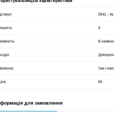
Користувальницькі характеристики
ртикул
5841 - №
ількість
9
аявність
В наявно
озділ
Декорати
Малюнок
Їжа і нап
іна
66
нформація для замовлення