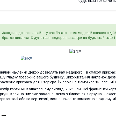
будь-який товар не п
Заходьте до нас на сайт - у нас багато інших моделей шпалер від 36
бра, світильники. Є дуже гарні недорогі шпалери на будь-який смак і
інілові наклейки Декор дозволять вам недорого і зі смаком прикрас
ншу гладку поверхню вашого будинку. Використання наклейок дозв
рактичне прикраса для інтер'єру. Їх легко не тільки клеїти, але і мі
озмір картинки в упакованому вигляді 70х50 см. Всі фрагменти кар
ркуш. Клей на них вже завдано. Легко знімаються з аркуша. Накле
оризонталі або по вертикалі, можна наклеїти компактно в одному мі