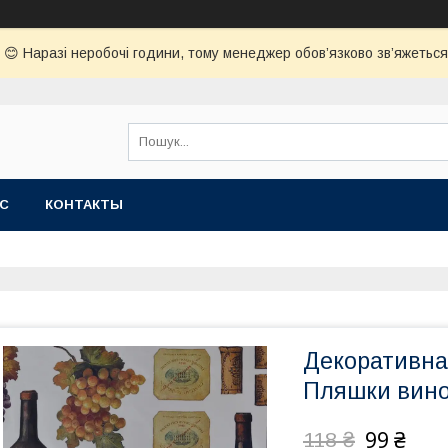
😊 Наразі неробочі години, тому менеджер обов’язково зв’яжеться з
АС
КОНТАКТЫ
Декоративна
Пляшки виног
99 ₴
118 ₴