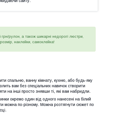
окидаючи сайту.
 грн/рулон, а також шикарні недорогі люстри,
 розмір, наклейки, самоклейка!
ити спальню, ванну кімнату, кухню, або будь-яку
олить вам без спеціальних навичок створити
няти на інші просто знявши ті, які вам набридли.
тинки окремо один від одного нанесені на білий
їти можна по-різному. Можна розтягнути сюжет по
сці.