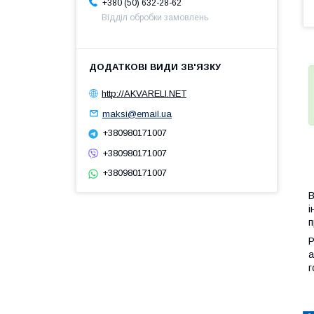
+380 (50) 632-28-62
Відділ обробки замовлень
http://AKVARELI.NET
maksi@email.ua
+380980171007
+380980171007
+380980171007
В
і
п
Р
а
г