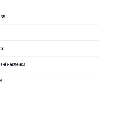
 35
сті
вні наклейки
ої