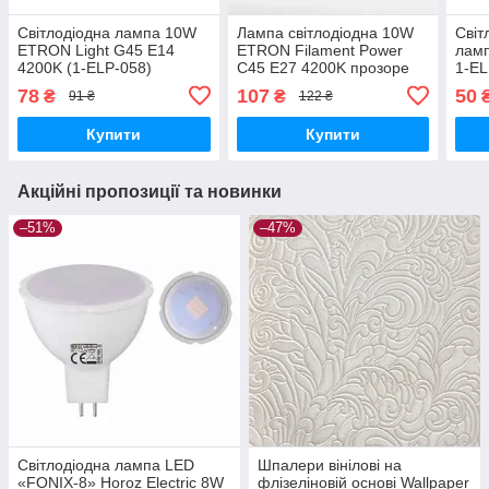
Світлодіодна лампа 10W
Лампа світлодіодна 10W
Світ
ETRON Light G45 E14
ETRON Filament Power
ламп
4200K (1-ELP-058)
C45 E27 4200K прозоре
1-EL
скло USD (1-EFP-156)
220
78
107
50
₴
₴
91 ₴
122 ₴
Купити
Купити
Акційні пропозиції та новинки
–51%
–47%
Світлодіодна лампа LED
Шпалери вінілові на
«FONIX-8» Horoz Electric 8W
флізеліновій основі Wallpaper