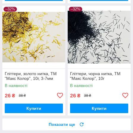
–32%
–32%
Гліттери, золото нитка, ТМ
Гліттери, чорна нитка, ТМ
"Макс Колор", 10г, 3-7мм
"Макс Колор", 10г
В наявності
В наявності
26
26
₴
₴
38 ₴
38 ₴
Купити
Купити
Показати ще