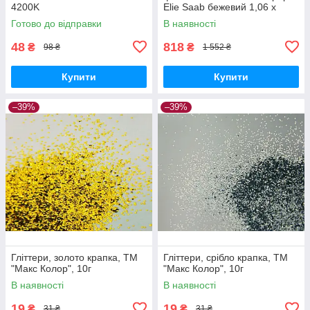
4200K
Elie Saab бежевий 1,06 х
10,05м (Z64802)
Готово до відправки
В наявності
48
818
₴
₴
98 ₴
1 552 ₴
Купити
Купити
–39%
–39%
Гліттери, золото крапка, ТМ
Гліттери, срібло крапка, ТМ
"Макс Колор", 10г
"Макс Колор", 10г
В наявності
В наявності
19
19
₴
₴
31 ₴
31 ₴