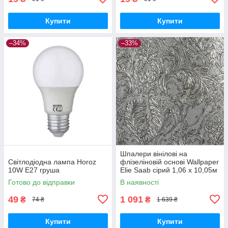
Купити
Купити
–34%
–33%
Шпалери вінілові на
Світлодіодна лампа Horoz
флізеліновій основі Wallpaper
10W E27 груша
Elie Saab сірий 1,06 х 10,05м
(Z64819)
Готово до відправки
В наявності
49
1 091
₴
₴
74 ₴
1 639 ₴
Купити
Купити