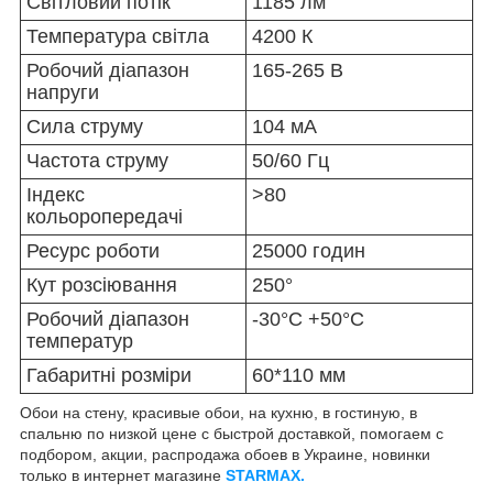
Світловий потік
1185 лм
Температура світла
4200 К
Робочий діапазон
165-265 В
напруги
Сила струму
104 мА
Частота струму
50/60 Гц
Індекс
>80
кольоропередачі
Ресурс роботи
25000 годин
Кут розсіювання
250°
Робочий діапазон
-30°С +50°С
температур
Габаритні розміри
60*110 мм
Обои на стену, красивые обои, на кухню, в гостиную, в
спальню по низкой цене с быстрой доставкой, помогаем с
подбором, акции, распродажа обоев в Украине, новинки
только в интернет магазине
STARMAX.