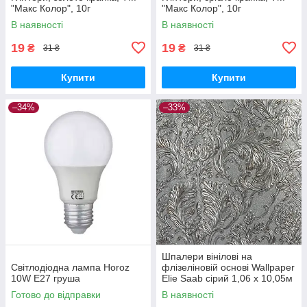
"Макс Колор", 10г
"Макс Колор", 10г
В наявності
В наявності
19
19
₴
₴
31 ₴
31 ₴
Купити
Купити
–34%
–33%
Шпалери вінілові на
Світлодіодна лампа Horoz
флізеліновій основі Wallpaper
10W E27 груша
Elie Saab сірий 1,06 х 10,05м
(Z64819)
Готово до відправки
В наявності