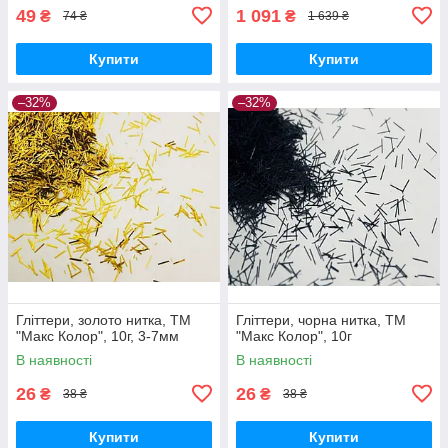
49
1 091
₴
₴
74 ₴
1 639 ₴
Купити
Купити
–32%
–32%
Гліттери, золото нитка, ТМ
Гліттери, чорна нитка, ТМ
"Макс Колор", 10г, 3-7мм
"Макс Колор", 10г
В наявності
В наявності
26
26
₴
₴
38 ₴
38 ₴
Купити
Купити