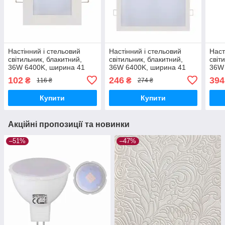
Настінний і стельовий
Настінний і стельовий
Наст
світильник, блакитний,
світильник, блакитний,
світ
36W 6400K, ширина 41
36W 6400K, ширина 41
36W 
см, висота 7.5 см
см, висота 7.5 см
см, 
102
246
394
₴
₴
116 ₴
274 ₴
Купити
Купити
Акційні пропозиції та новинки
–51%
–47%