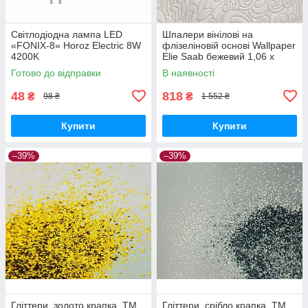
Світлодіодна лампа LED
Шпалери вінілові на
«FONIX-8» Horoz Electric 8W
флізеліновій основі Wallpaper
4200K
Elie Saab бежевий 1,06 х
10,05м (Z64802)
Готово до відправки
В наявності
48
818
₴
₴
98 ₴
1 552 ₴
Купити
Купити
–39%
–39%
Гліттери, золото крапка, ТМ
Гліттери, срібло крапка, ТМ