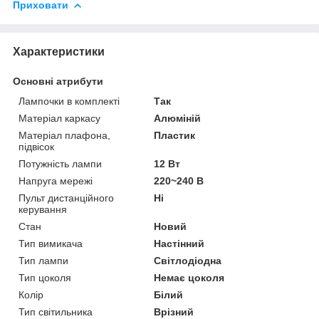
Приховати
Характеристики
Основні атрибути
Лампочки в комплекті
Так
Матеріал каркасу
Алюміній
Матеріал плафона,
Пластик
підвісок
Потужність лампи
12 Вт
Напруга мережі
220~240 В
Пульт дистанційного
Ні
керування
Стан
Новий
Тип вимикача
Настінний
Тип лампи
Світлодіодна
Тип цоколя
Немає цоколя
Колір
Білий
Тип світильника
Врізний