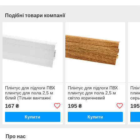
Подібні товари компанії
Плінтус для підлоги ПВХ
Плінтус для підлоги ПВХ
Плін
плинтус для пола 2,5 м
плинтус для пола 2,5 м
плин
білий (Тільки вантажні
світло коричневий
серы
відділення)
ностальжи (Тільки
вант
167
195
195
₴
₴
вантажні відділення)
Купити
Купити
Про нас