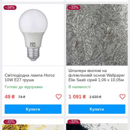
–34%
–33%
Шпалери вінілові на
Світлодіодна лампа Horoz
флізеліновій основі Wallpaper
10W E27 груша
Elie Saab сірий 1,06 х 10,05м
(Z64819)
Готово до відправки
В наявності
49
1 091
₴
₴
74 ₴
1 639 ₴
Купити
Купити
–32%
–32%