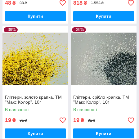
48
818
₴
₴
98 ₴
1 552 ₴
Купити
Купити
–39%
–39%
Гліттери, золото крапка, ТМ
Гліттери, срібло крапка, ТМ
"Макс Колор", 10г
"Макс Колор", 10г
В наявності
В наявності
19
19
₴
₴
31 ₴
31 ₴
Купити
Купити