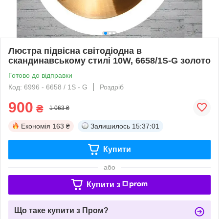
Люстра підвісна світодіодна в
скандинавському стилі 10W, 6658/1S-G золото
Готово до відправки
Код: 6996 - 6658 / 1S - G
Роздріб
900
₴
1 063 ₴
Економія
163 ₴
Залишилось
15:37:01
Купити
або
Купити з
Що таке купити з Пром?