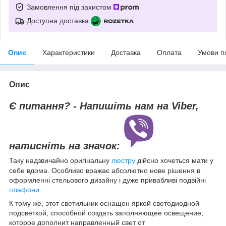
Замовлення під захистом
Доступна доставка
Опис
Характеристики
Доставка
Оплата
Умови п
Опис
Є питання? - Напишіть нам на Viber,
натисніть на значок:
Таку надзвичайно оригінальну
люстру
дійсно хочеться мати у
себе вдома. Особливо вражає абсолютно нове рішення в
оформленні стельового дизайну і дуже привабливі подвійні
плафони
.
К тому же, этот светильник оснащен яркой светодиодной
подсветкой, способной создать заполняющее освещение,
которое дополнит направленный свет от