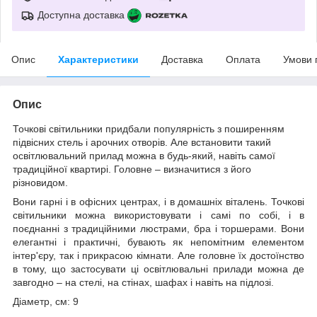
Доступна доставка
Опис
Характеристики
Доставка
Оплата
Умови 
Опис
Точкові світильники придбали популярність з поширенням
підвісних стель і арочних отворів. Але встановити такий
освітлювальний прилад можна в будь-який, навіть самої
традиційної квартирі. Головне – визначитися з його
різновидом.
Вони гарні і в офісних центрах, і в домашніх віталень. Точкові
світильники можна використовувати і самі по собі, і в
поєднанні з традиційними люстрами, бра і торшерами. Вони
елегантні і практичні, бувають як непомітним елементом
інтер'єру, так і прикрасою кімнати. Але головне їх достоїнство
в тому, що застосувати ці освітлювальні прилади можна де
завгодно – на стелі, на стінах, шафах і навіть на підлозі.
Діаметр, см: 9