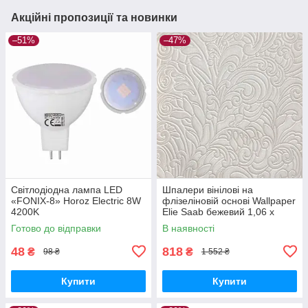
Акційні пропозиції та новинки
–51%
–47%
Світлодіодна лампа LED
Шпалери вінілові на
«FONIX-8» Horoz Electric 8W
флізеліновій основі Wallpaper
4200K
Elie Saab бежевий 1,06 х
10,05м (Z64802)
Готово до відправки
В наявності
48
818
₴
₴
98 ₴
1 552 ₴
Купити
Купити