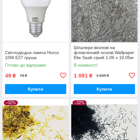
Шпалери вінілові на
Світлодіодна лампа Horoz
флізеліновій основі Wallpaper
10W E27 груша
Elie Saab сірий 1,06 х 10,05м
(Z64819)
Готово до відправки
В наявності
49
1 091
₴
₴
74 ₴
1 639 ₴
Купити
Купити
–32%
–32%