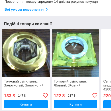
Повернення товару впродовж 14 днів за рахунок покупця
Всі умови повернення
Подібні товари компанії
Точковий світильник,
Точковий світильник,
Світ
Золотистый, Золотистий
Жовтий, Жовтий
квад
420
133
122
220
₴
₴
147 ₴
137 ₴
Купити
Купити