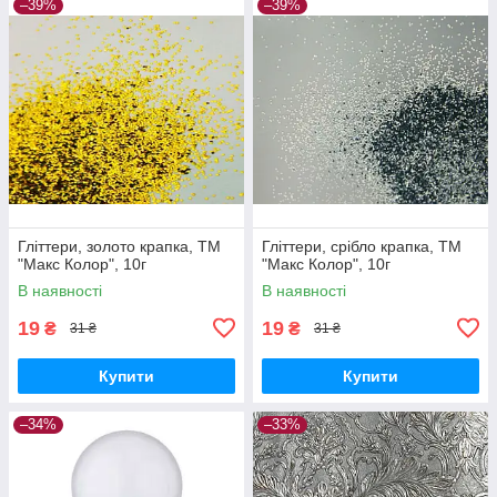
–39%
–39%
Гліттери, золото крапка, ТМ
Гліттери, срібло крапка, ТМ
"Макс Колор", 10г
"Макс Колор", 10г
В наявності
В наявності
19
19
₴
₴
31 ₴
31 ₴
Купити
Купити
–34%
–33%