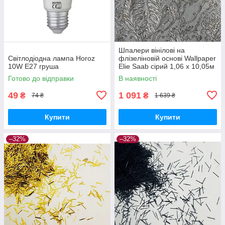
Шпалери вінілові на
Світлодіодна лампа Horoz
флізеліновій основі Wallpaper
10W E27 груша
Elie Saab сірий 1,06 х 10,05м
(Z64819)
Готово до відправки
В наявності
49
1 091
₴
₴
74 ₴
1 639 ₴
Купити
Купити
–32%
–32%