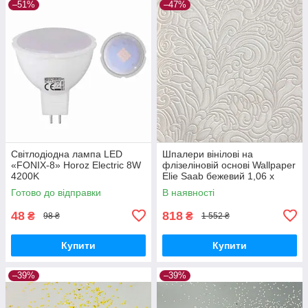
–51%
–47%
Світлодіодна лампа LED
Шпалери вінілові на
«FONIX-8» Horoz Electric 8W
флізеліновій основі Wallpaper
4200K
Elie Saab бежевий 1,06 х
10,05м (Z64802)
Готово до відправки
В наявності
48
818
₴
₴
98 ₴
1 552 ₴
Купити
Купити
–39%
–39%