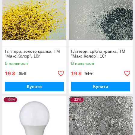
Гліттери, золото крапка, ТМ
Гліттери, срібло крапка, ТМ
"Макс Колор", 10г
"Макс Колор", 10г
В наявності
В наявності
19
19
₴
₴
31 ₴
31 ₴
Купити
Купити
–34%
–33%