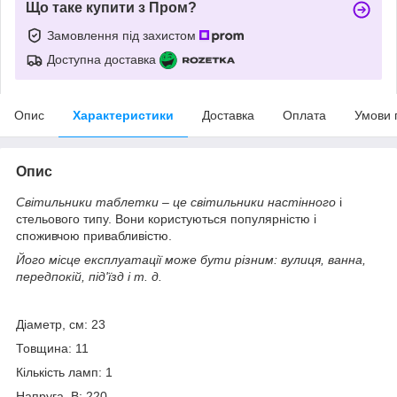
Що таке купити з Пром?
Замовлення під захистом
Доступна доставка
Опис
Характеристики
Доставка
Оплата
Умови 
Опис
Світильники таблетки
– це
світильники настінного
і
стельового типу. Вони користуються популярністю і
споживчою привабливістю.
Його місце експлуатації може бути різним: вулиця, ванна,
передпокій, під'їзд і т. д.
Діаметр, см: 23
Товщина: 11
Кількість ламп: 1
Напруга, В: 220