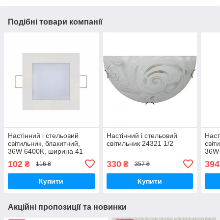
Подібні товари компанії
Настінний і стельовий
Настінний і стельовий
Наст
світильник, блакитний,
світильник 24321 1/2
світ
36W 6400K, ширина 41
36W 
см, висота 7.5 см
см, 
102
330
394
₴
₴
116 ₴
357 ₴
Купити
Купити
Акційні пропозиції та новинки