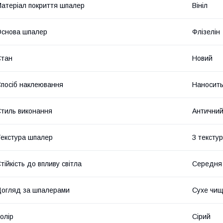
атеріал покриття шпалер
Вініл
снова шпалер
Флізелін
Стан
Новий
посіб наклеювання
Наносить
тиль виконання
Антични
екстура шпалер
З тексту
тійкість до впливу світла
Середня 
огляд за шпалерами
Сухе чи
олір
Сірий