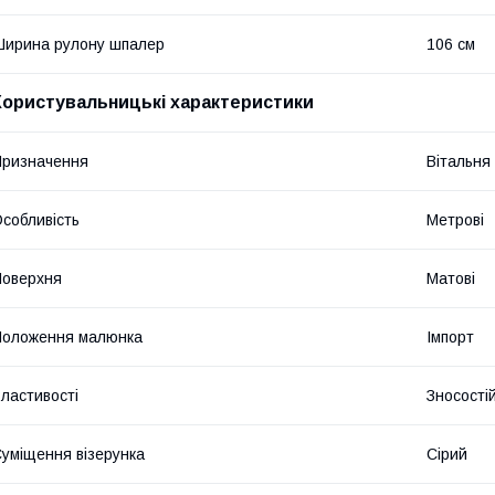
ирина рулону шпалер
106 см
Користувальницькі характеристики
ризначення
Вітальня 
собливість
Метрові
оверхня
Матові
Положення малюнка
Імпорт
ластивості
Зносостій
уміщення візерунка
Сірий