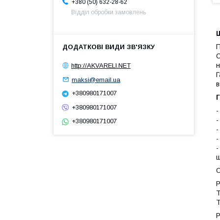
+380 (50) 632-28-62
Відділ обробки замовлень
Ш
П
С
н
http://AKVARELI.NET
Г
maksi@email.ua
в
+380980171007
Г
+380980171007
-
-
+380980171007
-
-
-
ш
Р
Т
Т
Р