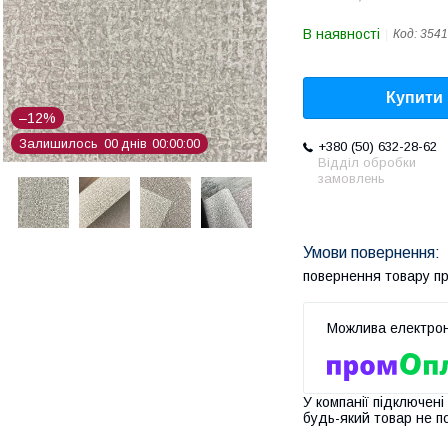
В наявності
Код:
3541
Купити
–12%
Залишилось
0
0
днів
0
0
0
0
0
0
+380 (50) 632-28-62
Відділ обробки
замовлень
повернення товару п
У компанії підключені
будь-який товар не п