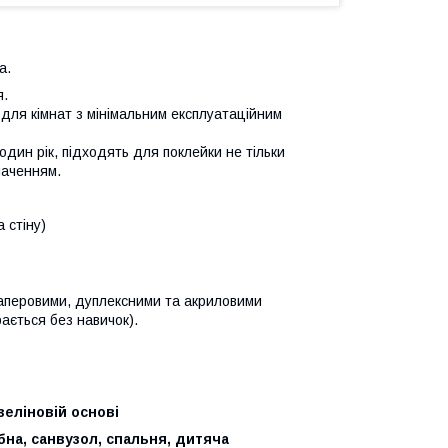
а.
я.
 для кімнат з мінімальним експлуатаційним
один рік, підходять для поклейки не тільки
наченням.
а стіну)
 паперовими, дуплексними та акриловими
ається без навичок).
зеліновій основі
обна, санвузол, спальня, дитяча