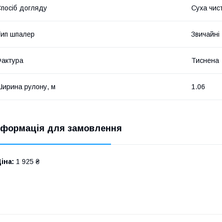
посіб догляду
Суха чис
ип шпалер
Звичайні
актура
Тиснена
ирина рулону, м
1.06
нформація для замовлення
іна:
1 925 ₴