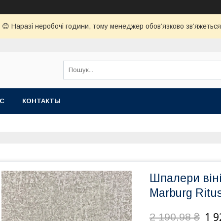
😊 Наразі неробочі години, тому менеджер обов’язково зв’яжеться з
АС
КОНТАКТЫ
Шпалери віні
Marburg Ritus
1 9
2 190,98 ₴