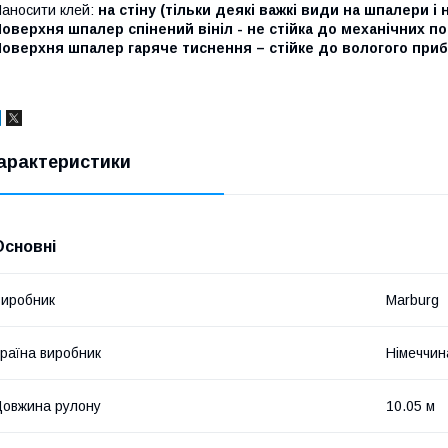
аносити клей:
на стіну (тільки деякі важкі види на шпалери і н
оверхня шпалер спінений вініл - не стійка до механічних 
оверхня шпалер гаряче тиснення – стійке до вологого прибир
арактеристики
Основні
иробник
Marburg
раїна виробник
Німеччин
овжина рулону
10.05 м