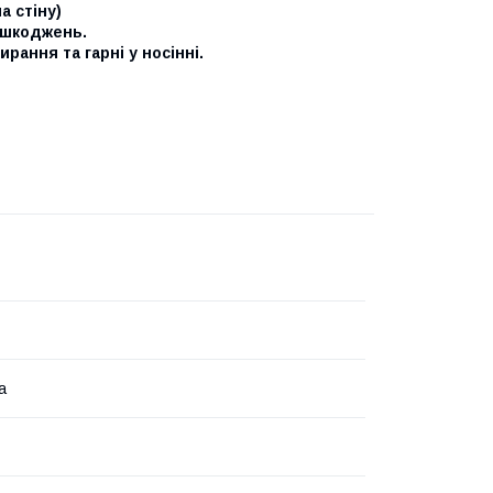
а стіну)
пошкоджень.
ання та гарні у носінні.
а