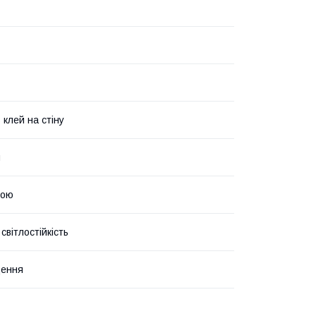
 клей на стіну
й
рою
світлостійкість
щення