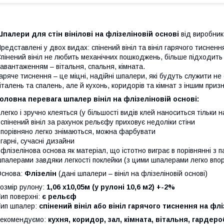
палери для стін вінілові на флізеліновій основі
від виробник
редставлені у двох видах: спінений вініл та вініл гарячого тисненн
пінений вініл не любить механічних пошкоджень, більше підходить
авантаженням – вітальня, спальня, кімната.
аряче тиснення – це міцні, надійні шпалери, які будуть служити не 
італень та спалень, але й кухонь, коридорів та кімнат з іншим приз
оловна перевага шпалер вініл на флізеліновій основі:
 легко і зручно клеяться (у більшості видів клей наноситься тільки н
 спінений вініл за рахунок рельєфу приховує недоліки стіни
 порівняно легко знімаються, можна фарбувати
 гарні, сучасні дизайни
 флізелінова основа як матеріал, що істотно виграє в порівнянні з
палерами завдяки легкості поклейки (з цими шпалерами легко впор
Основа:
Флізелін
(дані шпалери – вініл на флізеліновій основі)
озмір рулону:
1,06 х10,05м (у рулоні 10,6 м2) +-2%
ип поверхні:
є рельєф
ип шпалер:
спінений вініл або вініл гарячого тиснення на флі
екомендуємо:
кухня, коридор, зал, кімната, вітальня, гардер