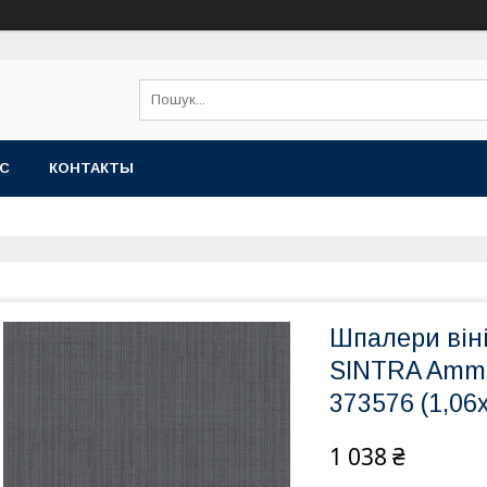
АС
КОНТАКТЫ
Шпалери віні
SINTRA Ammi,
373576 (1,06
1 038 ₴