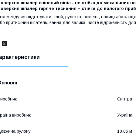
оверхня шпалер спінений вініл - не стійка до механічних 
оверхня шпалер гаряче тиснення – стійке до вологого прибир
екомендуємо підготувати: клей, рулетка, олівець, ножиці або канц
бо притискний шпатель, ванна для валика, чисте відро/ємність дл
арактеристики
Основні
иробник
Синтра
раїна виробник
Україна
овжина рулону
10.05 м