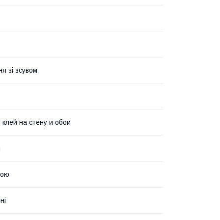
я зі зсувом
 клей на стену и обои
й
рою
ні