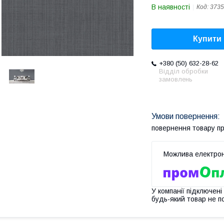
В наявності
Код:
3735
Купити
+380 (50) 632-28-62
Відділ обробки
замовлень
повернення товару п
У компанії підключені
будь-який товар не п