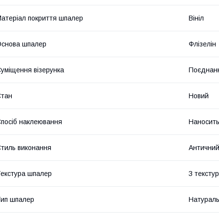
атеріал покриття шпалер
Вініл
снова шпалер
Флізелін
уміщення візерунка
Поєднанн
Стан
Новий
посіб наклеювання
Наносить
тиль виконання
Антични
екстура шпалер
З тексту
ип шпалер
Натураль