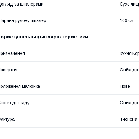
огляд за шпалерами
Сухе чи
ирина рулону шпалер
106 см
Користувальницькі характеристики
ризначення
Кухня|Ко
оверхня
Стійкі д
Положення малюнка
Нове
посіб догляду
Стійкі д
актура
Тиснена