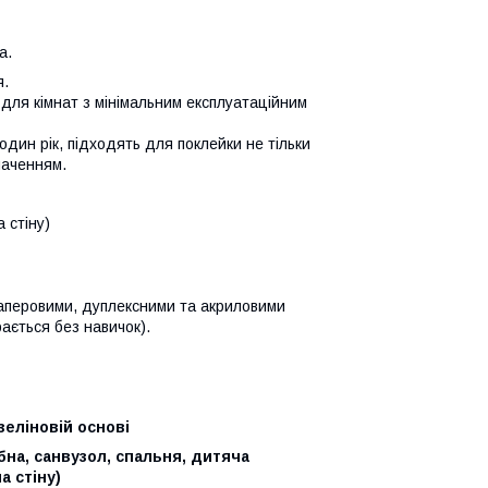
а.
я.
 для кімнат з мінімальним експлуатаційним
один рік, підходять для поклейки не тільки
наченням.
а стіну)
 паперовими, дуплексними та акриловими
ається без навичок).
зеліновій основі
обна, санвузол, спальня, дитяча
а стіну)