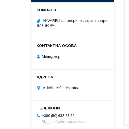
AKVARELI шпалери, люстри, товари
для дому
Менеджер
м. Київ, Київ, Україна
+380 (50) 632-28-62
Відділ обробки замовлень