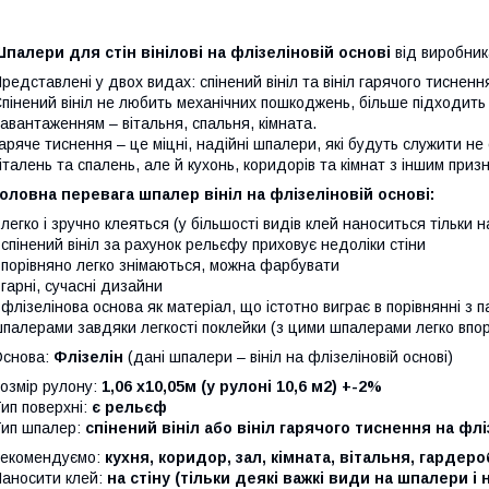
палери для стін вінілові на флізеліновій основі
від виробник
редставлені у двох видах: спінений вініл та вініл гарячого тисненн
пінений вініл не любить механічних пошкоджень, більше підходить
авантаженням – вітальня, спальня, кімната.
аряче тиснення – це міцні, надійні шпалери, які будуть служити не 
італень та спалень, але й кухонь, коридорів та кімнат з іншим приз
оловна перевага шпалер вініл на флізеліновій основі:
 легко і зручно клеяться (у більшості видів клей наноситься тільки н
 спінений вініл за рахунок рельєфу приховує недоліки стіни
 порівняно легко знімаються, можна фарбувати
 гарні, сучасні дизайни
 флізелінова основа як матеріал, що істотно виграє в порівнянні з
палерами завдяки легкості поклейки (з цими шпалерами легко впор
Основа:
Флізелін
(дані шпалери – вініл на флізеліновій основі)
озмір рулону:
1,06 х10,05м (у рулоні 10,6 м2) +-2%
ип поверхні:
є рельєф
ип шпалер:
спінений вініл або вініл гарячого тиснення на флі
екомендуємо:
кухня, коридор, зал, кімната, вітальня, гардер
аносити клей:
на стіну (тільки деякі важкі види на шпалери і н