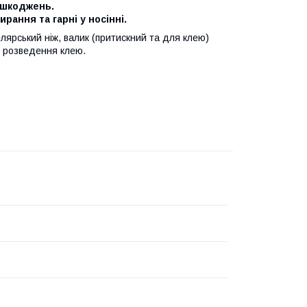
пошкоджень.
ання та гарні у носінні.
елярський ніж, валик (притискний та для клею)
я розведення клею.