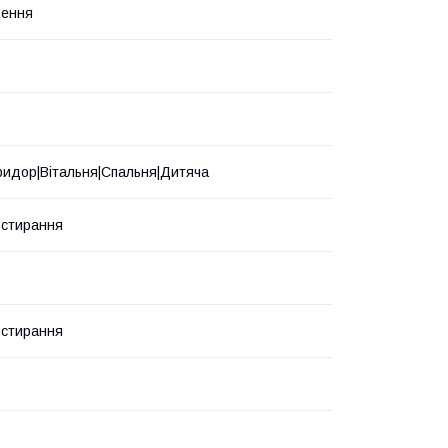
щення
ридор|Вітальня|Спальня|Дитяча
о стирання
о стирання