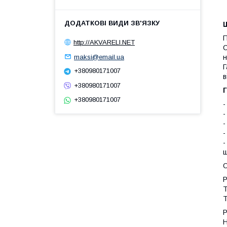
Ш
П
http://AKVARELI.NET
С
maksi@email.ua
н
Г
+380980171007
в
+380980171007
Г
+380980171007
-
-
-
-
-
ш
Р
Т
Т
Р
Н