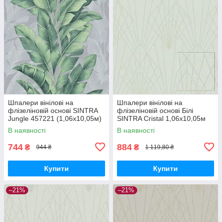
Шпалери вінілові на
Шпалери вінілові на
флізеліновій основі SINTRA
флізеліновій основі Білі
Jungle 457221 (1,06х10,05м)
SINTRA Cristal 1,06х10,05м
(524404)
В наявності
В наявності
744
884
₴
₴
944 ₴
1 119,80 ₴
Купити
Купити
–21%
–21%