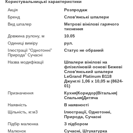
Користувальницькі характеристики
Акція
Розпродаж
Бренд
Слов'янські шпалери
Вид шпалер
Метрові вінілові гарячого
тиснення
Довжина рулону, м
10.05
Одиниці виміру
рул.
Ілюстрації "Однотонні"
Статус не обраний
Природа" Сучасні
Назва модифікації
Шпалери вінілові на
флізеліновій основі Бежеві
Слов'янський шпалери
LeGrand Platinum В118
Джунглі 1,06 х 10,05 м (8624-
01)
Призначення
Кухня|Коридор|Вітальня|
Спальня|Дитяча
Наявність
В наявності
Щільність, кг.м3
Ілюстрації, Однотонні,
Природа, Сучасні
Підбір малюнка
З підбором
Малюнок
Сучасні, Штукатурка