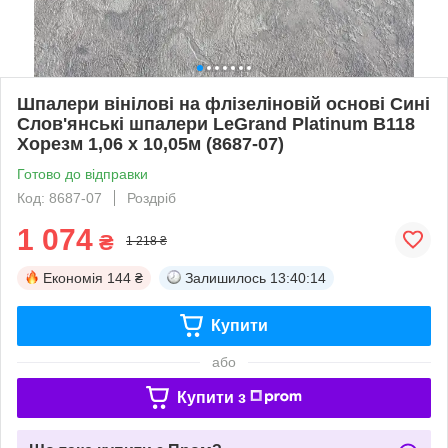
Шпалери вінілові на флізеліновій основі Сині
Слов'янські шпалери LeGrand Platinum В118
Хорезм 1,06 х 10,05м (8687-07)
Готово до відправки
Код: 8687-07
Роздріб
1 074
₴
1 218 ₴
Економія
144 ₴
Залишилось
13:40:13
Купити
або
Купити з