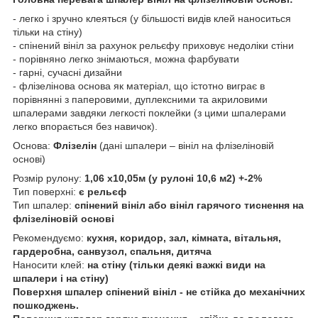
- легко і зручно клеяться (у більшості видів клей наноситься
тільки на стіну)
- спінений вініл за рахунок рельєфу приховує недоліки стіни
- порівняно легко знімаються, можна фарбувати
- гарні, сучасні дизайни
- флізелінова основа як матеріал, що істотно виграє в
порівнянні з паперовими, дуплексними та акриловими
шпалерами завдяки легкості поклейки (з цими шпалерами
легко впорається без навичок).
Основа:
Флізелін
(дані шпалери – вініл на флізеліновій
основі)
Розмір рулону:
1,06 х10,05м (у рулоні 10,6 м2) +-2%
Тип поверхні:
є рельєф
Тип шпалер:
спінений вініл або вініл гарячого тиснення на
флізеліновій основі
Рекомендуємо:
кухня, коридор, зал, кімната, вітальня,
гардеробна, санвузол, спальня, дитяча
Наносити клей:
на стіну (тільки деякі важкі види на
шпалери і на стіну)
Поверхня шпалер спінений вініл - не стійка до механічних
пошкоджень.