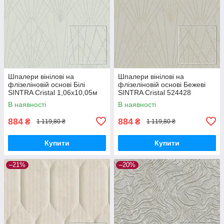
Шпалери вінілові на
Шпалери вінілові на
флізеліновій основі Білі
флізеліновій основі Бежеві
SINTRA Cristal 1,06х10,05м
SINTRA Cristal 524428
(524411)
(1,06х10,05м)
В наявності
В наявності
884
884
₴
₴
1 119,80 ₴
1 119,80 ₴
Купити
Купити
–21%
–20%