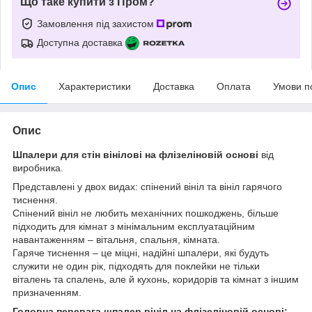
Що таке купити з Пром?
Замовлення під захистом
Доступна доставка
Опис
Характеристики
Доставка
Оплата
Умови п
Опис
Шпалери для стін вінілові на флізеліновій основі
від
виробника.
Представлені у двох видах: спінений вініл та вініл гарячого
тиснення.
Спінений вініл не любить механічних пошкоджень, більше
підходить для кімнат з мінімальним експлуатаційним
навантаженням – вітальня, спальня, кімната.
Гаряче тиснення – це міцні, надійні шпалери, які будуть
служити не один рік, підходять для поклейки не тільки
віталень та спалень, але й кухонь, коридорів та кімнат з іншим
призначенням.
Головна перевага шпалер вініл на флізеліновій основі: