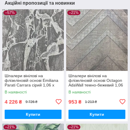
Акційні пропозиції та новинки
–57%
–21%
Шпалери вінілові на
Шпалери вінілові на
флізеліновій основі Emiliana
флізеліновій основі Octagon
Parati Carrara сірий 1,06 х
AdaWall темно-бежевий 1,06
10,05м (84608)
х 10,05м (1207-2)
В наявності
В наявності
4 226
953
₴
₴
9 726 ₴
1 213 ₴
Купити
Купити
–21%
–21%