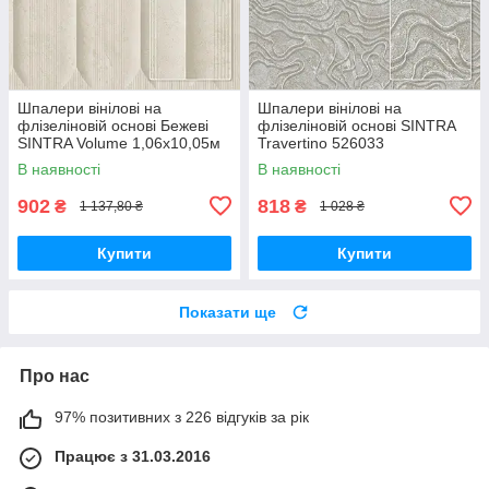
Шпалери вінілові на
Шпалери вінілові на
флізеліновій основі Бежеві
флізеліновій основі SINTRA
SINTRA Volume 1,06х10,05м
Travertino 526033
(526217)
(1,06х10,05м)
В наявності
В наявності
902
818
₴
₴
1 137,80 ₴
1 028 ₴
Купити
Купити
Показати ще
Про нас
97% позитивних з 226 відгуків за рік
Працює з 31.03.2016