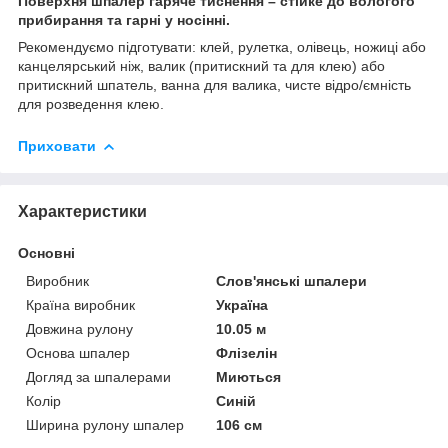
Поверхня шпалер гаряче тиснення – стійке до вологого
прибирання та гарні у носінні.
Рекомендуємо підготувати: клей, рулетка, олівець, ножиці або
канцелярський ніж, валик (притискний та для клею) або
притискний шпатель, ванна для валика, чисте відро/ємність
для розведення клею.
Приховати
Характеристики
Основні
Виробник
Слов'янські шпалери
Країна виробник
Україна
Довжина рулону
10.05 м
Основа шпалер
Флізелін
Догляд за шпалерами
Миються
Колір
Синій
Ширина рулону шпалер
106 см