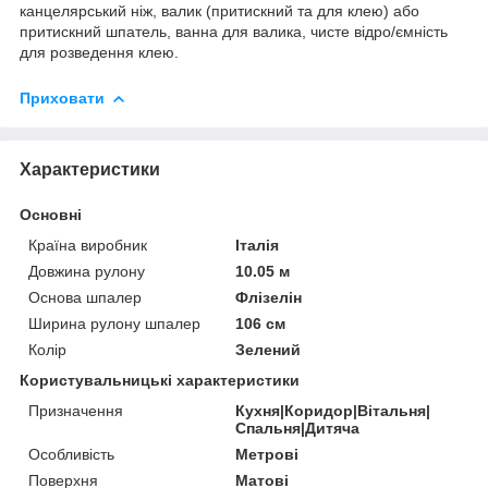
канцелярський ніж, валик (притискний та для клею) або
притискний шпатель, ванна для валика, чисте відро/ємність
для розведення клею.
Приховати
Характеристики
Основні
Країна виробник
Італія
Довжина рулону
10.05 м
Основа шпалер
Флізелін
Ширина рулону шпалер
106 см
Колір
Зелений
Користувальницькі характеристики
Призначення
Кухня|Коридор|Вітальня|
Спальня|Дитяча
Особливість
Метрові
Поверхня
Матові