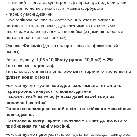
- спінений вініл за рахунок рельєфу приховує недоліки стіни
- порівняно легко знімаються, можна фарбувати
- гарні, сучасні дизайни
- флізелінова основа як матеріал, що істотно виграє в
порівнянні з паперовими, дуплексними та акриловими
шпалерами завдяки легкості поклейки (з цими шпалерами
легко впорається без навичок).
Основа:
Флізелін
(дані шпалери – вініл на флізеліновій
основі)
Розмір рулону:
1,06 х10,05м (у рулоні 10,6 м2) +-2%
Тип поверхні:
є рельєф
Тип шпалер:
спінений вініл або вініл гарячого тиснення на
флізеліновій основі
Рекомендуємо:
кухня, коридор, зал, кімната, вітальня,
гардеробна, санвузол, спальня, дитяча
Наносити клей:
на стіну (тільки деякі важкі види на
шпалери і на стіну)
Поверхня шпалер спінений вініл - не стійка до механічних
пошкоджень.
Поверхня шпалер гаряче тиснення – стійке до вологого
прибирання та гарні у носінні.
Рекомендуємо підготувати: клей, рулетка, олівець, ножиці або