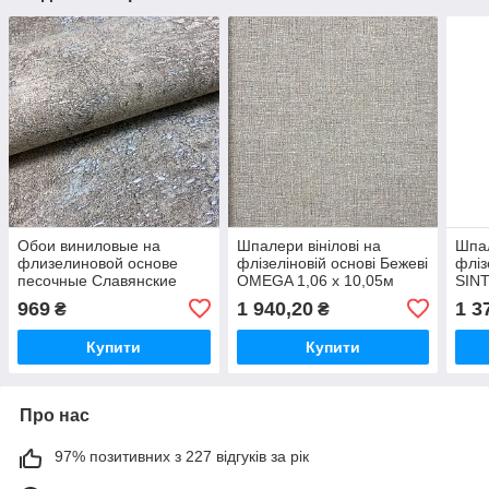
Обои виниловые на
Шпалери вінілові на
Шпал
флизелиновой основе
флізеліновій основі Бежеві
фліз
песочные Славянские
OMEGA 1,06 х 10,05м
SINT
обои Le Grand Platinum
(1113-4)
1,06
969
1 940,20
1 3
₴
₴
В122 1,06 х 10,05м (1558-
04)
Купити
Купити
Про нас
97% позитивних з 227 відгуків за рік