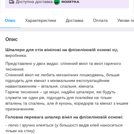
Доступна доставка
Опис
Характеристики
Доставка
Оплата
Умови п
Опис
Шпалери для стін вінілові на флізеліновій основі
від
виробника.
Представлені у двох видах: спінений вініл та вініл гарячого
тиснення.
Спінений вініл не любить механічних пошкоджень, більше
підходить для кімнат з мінімальним експлуатаційним
навантаженням – вітальня, спальня, кімната.
Гаряче тиснення – це міцні, надійні шпалери, які будуть
служити не один рік, підходять для поклейки не тільки
віталень та спалень, але й кухонь, коридорів та кімнат з іншим
призначенням.
Головна перевага шпалер вініл на флізеліновій основі:
- легко і зручно клеяться (у більшості видів клей наноситься
тільки на стіну)