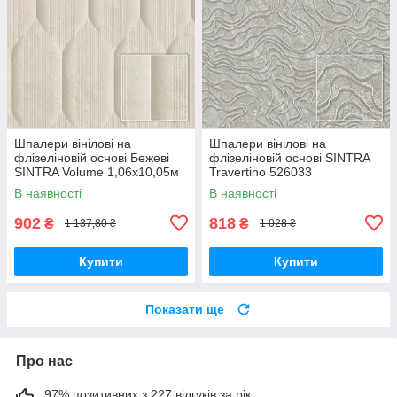
Шпалери вінілові на
Шпалери вінілові на
флізеліновій основі Бежеві
флізеліновій основі SINTRA
SINTRA Volume 1,06х10,05м
Travertino 526033
(526217)
(1,06х10,05м)
В наявності
В наявності
902
818
₴
₴
1 137,80 ₴
1 028 ₴
Купити
Купити
Показати ще
Про нас
97% позитивних з 227 відгуків за рік