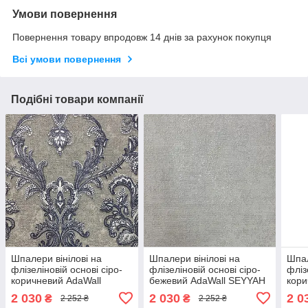
Умови повернення
Повернення товару впродовж 14 днів за рахунок покупця
Всі умови повернення
Подібні товари компанії
Шпалери вінілові на
Шпалери вінілові на
Шпал
флізеліновій основі сіро-
флізеліновій основі сіро-
фліз
коричневий AdaWall
бежевий AdaWall SEYYAH
кори
SEYYAH 1,06 х 10,05м
1,06 х 10,05м (1304-1)
SEYY
2 030
2 030
2 0
₴
₴
2 252 ₴
2 252 ₴
(1303-5)
(131