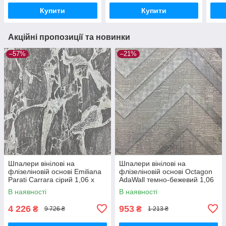
Купити
Купити
Акційні пропозиції та новинки
–57%
–21%
Шпалери вінілові на
Шпалери вінілові на
флізеліновій основі Emiliana
флізеліновій основі Octagon
Parati Carrara сірий 1,06 х
AdaWall темно-бежевий 1,06
10,05м (84608)
х 10,05м (1207-2)
В наявності
В наявності
4 226
953
₴
₴
9 726 ₴
1 213 ₴