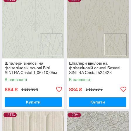
Шпалери вінілові на
Шпалери вінілові на
флізеліновій основі Білі
флізеліновій основі Бежеві
SINTRA Cristal 1,06х10,05м
SINTRA Cristal 524428
(524411)
(1,06х10,05м)
В наявності
В наявності
884
884
₴
₴
1 119,80 ₴
1 119,80 ₴
Купити
Купити
–21%
–20%