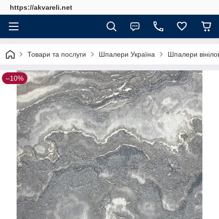
https://akvareli.net
Товари та послуги
Шпалери Україна
Шпалери вінілов
–10%