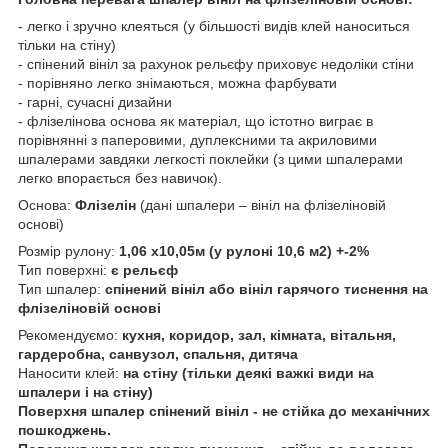
- легко і зручно клеяться (у більшості видів клей наноситься
тільки на стіну)
- спінений вініл за рахунок рельєфу приховує недоліки стіни
- порівняно легко знімаються, можна фарбувати
- гарні, сучасні дизайни
- флізелінова основа як матеріал, що істотно виграє в
порівнянні з паперовими, дуплексними та акриловими
шпалерами завдяки легкості поклейки (з цими шпалерами
легко впорається без навичок).
Основа:
Флізелін
(дані шпалери – вініл на флізеліновій
основі)
Розмір рулону:
1,06 х10,05м (у рулоні 10,6 м2) +-2%
Тип поверхні:
є рельєф
Тип шпалер:
спінений вініл або вініл гарячого тиснення на
флізеліновій основі
Рекомендуємо:
кухня, коридор, зал, кімната, вітальня,
гардеробна, санвузол, спальня, дитяча
Наносити клей:
на стіну (тільки деякі важкі види на
шпалери і на стіну)
Поверхня шпалер спінений вініл - не стійка до механічних
пошкоджень.