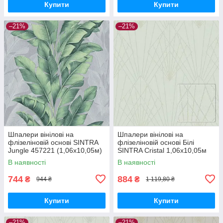
Купити
Купити
–21%
–21%
Шпалери вінілові на
Шпалери вінілові на
флізеліновій основі SINTRA
флізеліновій основі Білі
Jungle 457221 (1,06х10,05м)
SINTRA Cristal 1,06х10,05м
(524404)
В наявності
В наявності
744
884
₴
₴
944 ₴
1 119,80 ₴
Купити
Купити
–21%
–21%