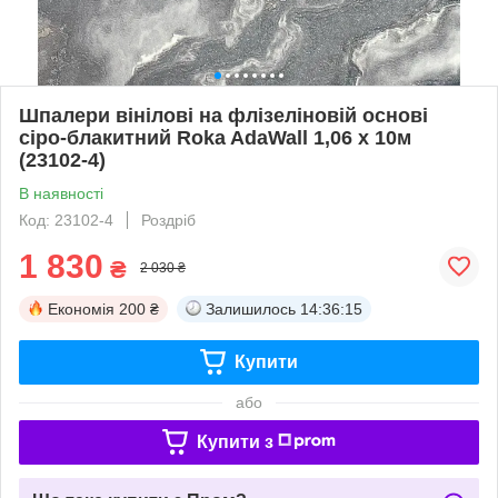
Шпалери вінілові на флізеліновій основі
сіро-блакитний Roka AdaWall 1,06 х 10м
(23102-4)
В наявності
Код: 23102-4
Роздріб
1 830
₴
2 030 ₴
Економія
200 ₴
Залишилось
14:36:14
Купити
або
Купити з