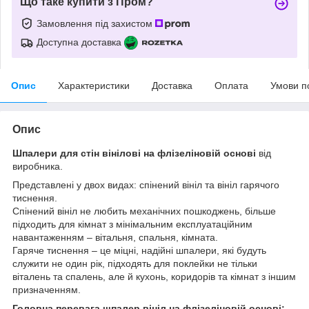
Що таке купити з Пром?
Замовлення під захистом
Доступна доставка
Опис
Характеристики
Доставка
Оплата
Умови п
Опис
Шпалери для стін вінілові на флізеліновій основі
від
виробника.
Представлені у двох видах: спінений вініл та вініл гарячого
тиснення.
Спінений вініл не любить механічних пошкоджень, більше
підходить для кімнат з мінімальним експлуатаційним
навантаженням – вітальня, спальня, кімната.
Гаряче тиснення – це міцні, надійні шпалери, які будуть
служити не один рік, підходять для поклейки не тільки
віталень та спалень, але й кухонь, коридорів та кімнат з іншим
призначенням.
Головна перевага шпалер вініл на флізеліновій основі: