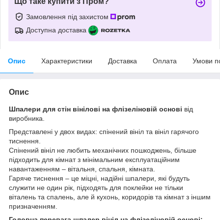
Що таке купити з Пром?
Замовлення під захистом
Доступна доставка
Опис
Характеристики
Доставка
Оплата
Умови п
Опис
Шпалери для стін вінілові на флізеліновій основі
від
виробника.
Представлені у двох видах: спінений вініл та вініл гарячого
тиснення.
Спінений вініл не любить механічних пошкоджень, більше
підходить для кімнат з мінімальним експлуатаційним
навантаженням – вітальня, спальня, кімната.
Гаряче тиснення – це міцні, надійні шпалери, які будуть
служити не один рік, підходять для поклейки не тільки
віталень та спалень, але й кухонь, коридорів та кімнат з іншим
призначенням.
Головна перевага шпалер вініл на флізеліновій основі: