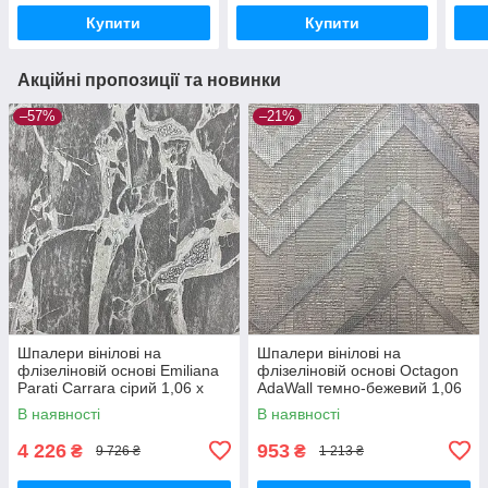
Купити
Купити
Акційні пропозиції та новинки
–57%
–21%
Шпалери вінілові на
Шпалери вінілові на
флізеліновій основі Emiliana
флізеліновій основі Octagon
Parati Carrara сірий 1,06 х
AdaWall темно-бежевий 1,06
10,05м (84608)
х 10,05м (1207-2)
В наявності
В наявності
4 226
953
₴
₴
9 726 ₴
1 213 ₴