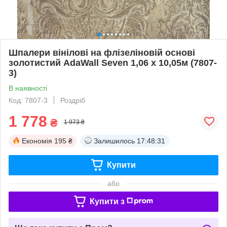
Шпалери вінілові на флізеліновій основі
золотистий AdaWall Seven 1,06 х 10,05м (7807-
3)
В наявності
Код: 7807-3
Роздріб
1 778
₴
1 973 ₴
Економія
195 ₴
Залишилось
17:48:30
Купити
або
Купити з