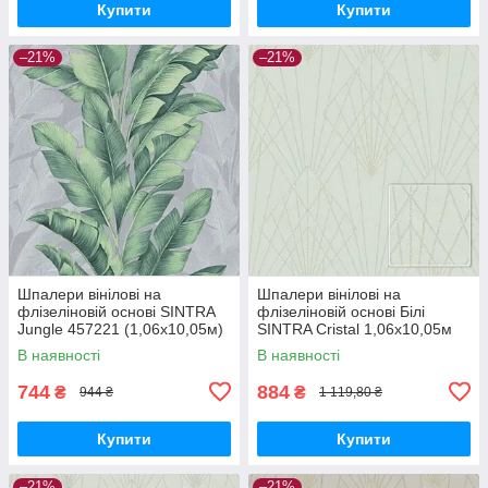
Купити
Купити
–21%
–21%
Шпалери вінілові на
Шпалери вінілові на
флізеліновій основі SINTRA
флізеліновій основі Білі
Jungle 457221 (1,06х10,05м)
SINTRA Cristal 1,06х10,05м
(524404)
В наявності
В наявності
744
884
₴
₴
944 ₴
1 119,80 ₴
Купити
Купити
–21%
–21%