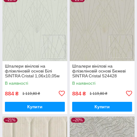
Шпалери вінілові на
Шпалери вінілові на
флізеліновій основі Білі
флізеліновій основі Бежеві
SINTRA Cristal 1,06х10,05м
SINTRA Cristal 524428
(524411)
(1,06х10,05м)
В наявності
В наявності
884
884
₴
₴
1 119,80 ₴
1 119,80 ₴
Купити
Купити
–21%
–20%