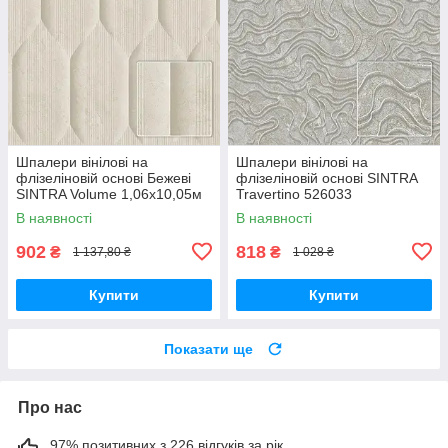
Шпалери вінілові на
Шпалери вінілові на
флізеліновій основі Бежеві
флізеліновій основі SINTRA
SINTRA Volume 1,06х10,05м
Travertino 526033
(526217)
(1,06х10,05м)
В наявності
В наявності
902
818
₴
₴
1 137,80 ₴
1 028 ₴
Купити
Купити
Показати ще
Про нас
97% позитивних з 226 відгуків за рік