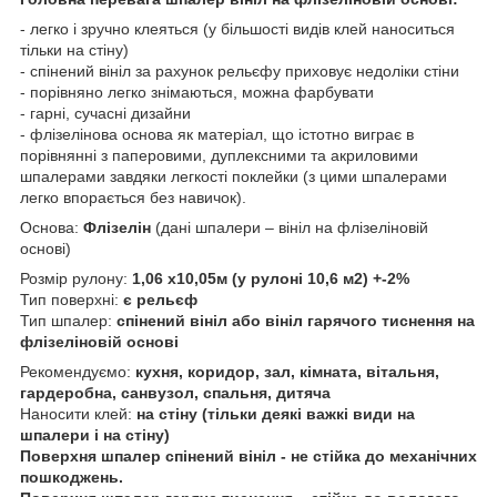
- легко і зручно клеяться (у більшості видів клей наноситься
тільки на стіну)
- спінений вініл за рахунок рельєфу приховує недоліки стіни
- порівняно легко знімаються, можна фарбувати
- гарні, сучасні дизайни
- флізелінова основа як матеріал, що істотно виграє в
порівнянні з паперовими, дуплексними та акриловими
шпалерами завдяки легкості поклейки (з цими шпалерами
легко впорається без навичок).
Основа:
Флізелін
(дані шпалери – вініл на флізеліновій
основі)
Розмір рулону:
1,06 х10,05м (у рулоні 10,6 м2) +-2%
Тип поверхні:
є рельєф
Тип шпалер:
спінений вініл або вініл гарячого тиснення на
флізеліновій основі
Рекомендуємо:
кухня, коридор, зал, кімната, вітальня,
гардеробна, санвузол, спальня, дитяча
Наносити клей:
на стіну (тільки деякі важкі види на
шпалери і на стіну)
Поверхня шпалер спінений вініл - не стійка до механічних
пошкоджень.