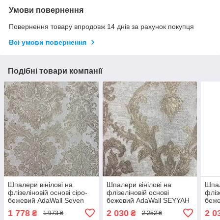
Умови повернення
Повернення товару впродовж 14 днів за рахунок покупця
Всі умови повернення
Подібні товари компанії
Шпалери вінілові на
Шпалери вінілові на
Шпал
флізеліновій основі сіро-
флізеліновій основі
фліз
бежевий AdaWall Seven
бежевий AdaWall SEYYAH
беже
1,06 х 10,05м (7807-1)
1,06 х 10,05м (1303-3)
1,06
1 778
2 030
2 0
₴
₴
1 973 ₴
2 252 ₴