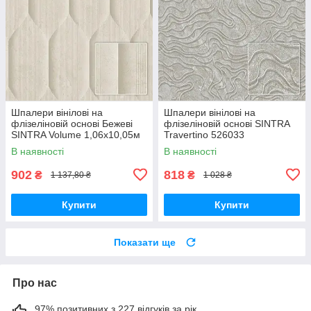
Шпалери вінілові на
Шпалери вінілові на
флізеліновій основі Бежеві
флізеліновій основі SINTRA
SINTRA Volume 1,06х10,05м
Travertino 526033
(526217)
(1,06х10,05м)
В наявності
В наявності
902
818
₴
₴
1 137,80 ₴
1 028 ₴
Купити
Купити
Показати ще
Про нас
97% позитивних з 227 відгуків за рік