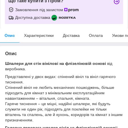
Що таке купити з Пром?
Замовлення під захистом
Доступна доставка
Опис
Характеристики
Доставка
Оплата
Умови п
Опис
Шпалери для стін вінілові на флізеліновій основі
від
виробника.
Представлені у двох видах: спінений вініл та вініл гарячого
тиснення.
Спінений вініл не любить механічних пошкоджень, більше
підходить для кімнат з мінімальним експлуатаційним
навантаженням – вітальня, спальня, кімната.
Гаряче тиснення – це міцні, надійні шпалери, які будуть
служити не один рік, підходять для поклейки не тільки
віталень та спалень, але й кухонь, коридорів та кімнат з іншим
призначенням.
Головна перевага шпалер вініл на флізеліновій основі: