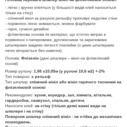
- легко і зручно клеяться (у більшості видів клей наноситься
тільки на стіну)
- спінений вініл за рахунок рельєфу приховує недоліки стіни
- порівняно легко знімаються, можна фарбувати
- гарні, сучасні дизайни
- флізелінова основа як матеріал, що істотно виграє в
порівнянні з паперовими, дуплексними та акриловими
шпалерами завдяки легкості поклейки (з цими шпалерами
легко впорається без навичок).
Основа:
Флізелін
(дані шпалери – вініл на флізеліновій
основі)
Розмір рулону:
1,06 х10,05м (у рулоні 10,6 м2) +-2%
Тип поверхні:
є рельєф
Тип шпалер:
спінений вініл або вініл гарячого тиснення на
флізеліновій основі
Рекомендуємо:
кухня, коридор, зал, кімната, вітальня,
гардеробна, санвузол, спальня, дитяча
Наносити клей:
на стіну (тільки деякі важкі види на
шпалери і на стіну)
Поверхня шпалер спінений вініл - не стійка до механічних
пошкоджень.