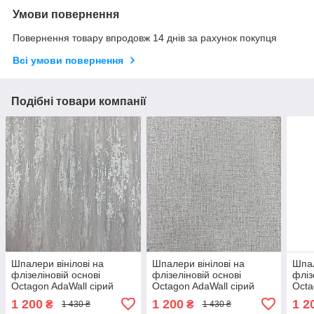
Умови повернення
Повернення товару впродовж 14 днів за рахунок покупця
Всі умови повернення
Подібні товари компанії
Шпалери вінілові на
Шпалери вінілові на
Шпал
флізеліновій основі
флізеліновій основі
фліз
Octagon AdaWall сірий
Octagon AdaWall сірий
Octa
1,06 х 10,05м (1210-5)
1,06 х 10,05м (1206-4)
1,06
1 200
1 200
1 2
₴
₴
1 430 ₴
1 430 ₴