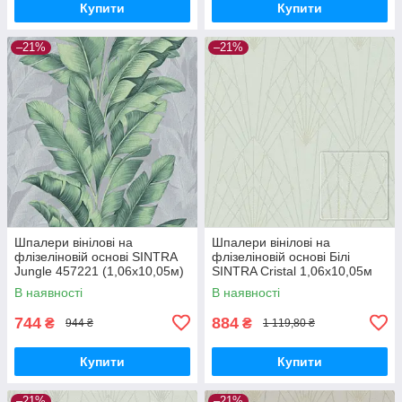
Купити
Купити
–21%
–21%
Шпалери вінілові на
Шпалери вінілові на
флізеліновій основі SINTRA
флізеліновій основі Білі
Jungle 457221 (1,06х10,05м)
SINTRA Cristal 1,06х10,05м
(524404)
В наявності
В наявності
744
884
₴
₴
944 ₴
1 119,80 ₴
Купити
Купити
–21%
–21%