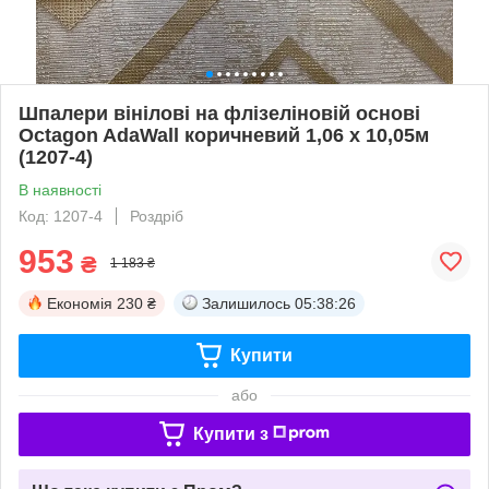
Шпалери вінілові на флізеліновій основі
Octagon AdaWall коричневий 1,06 х 10,05м
(1207-4)
В наявності
Код: 1207-4
Роздріб
953
₴
1 183 ₴
Економія
230 ₴
Залишилось
05:38:25
Купити
або
Купити з