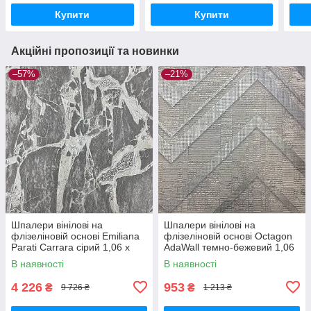
Купити
Купити
Акційні пропозиції та новинки
–57%
–21%
Шпалери вінілові на
Шпалери вінілові на
флізеліновій основі Emiliana
флізеліновій основі Octagon
Parati Carrara сірий 1,06 х
AdaWall темно-бежевий 1,06
10,05м (84608)
х 10,05м (1207-2)
В наявності
В наявності
4 226
953
₴
₴
9 726 ₴
1 213 ₴