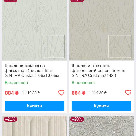
Шпалери вінілові на
Шпалери вінілові на
флізеліновій основі Білі
флізеліновій основі Бежеві
SINTRA Cristal 1,06х10,05м
SINTRA Cristal 524428
(524411)
(1,06х10,05м)
В наявності
В наявності
884
884
₴
₴
1 119,80 ₴
1 119,80 ₴
Купити
Купити
–21%
–20%