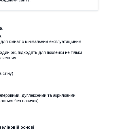
а.
я.
 для кімнат з мінімальним експлуатаційним
один рік, підходять для поклейки не тільки
наченням.
а стіну)
 паперовими, дуплексними та акриловими
ається без навичок).
зеліновій основі