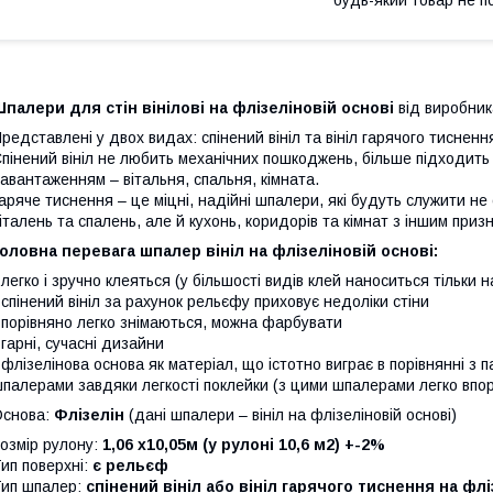
палери для стін вінілові на флізеліновій основі
від виробник
редставлені у двох видах: спінений вініл та вініл гарячого тисненн
пінений вініл не любить механічних пошкоджень, більше підходить
авантаженням – вітальня, спальня, кімната.
аряче тиснення – це міцні, надійні шпалери, які будуть служити не 
італень та спалень, але й кухонь, коридорів та кімнат з іншим приз
оловна перевага шпалер вініл на флізеліновій основі:
 легко і зручно клеяться (у більшості видів клей наноситься тільки н
 спінений вініл за рахунок рельєфу приховує недоліки стіни
 порівняно легко знімаються, можна фарбувати
 гарні, сучасні дизайни
 флізелінова основа як матеріал, що істотно виграє в порівнянні з
палерами завдяки легкості поклейки (з цими шпалерами легко впор
Основа:
Флізелін
(дані шпалери – вініл на флізеліновій основі)
озмір рулону:
1,06 х10,05м (у рулоні 10,6 м2) +-2%
ип поверхні:
є рельєф
ип шпалер:
спінений вініл або вініл гарячого тиснення на флі