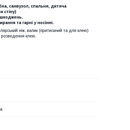
обна, санвузол, спальня, дитяча
а стіну)
пошкоджень.
ання та гарні у носінні.
елярський ніж, валик (притискний та для клею)
я розведення клею.
на