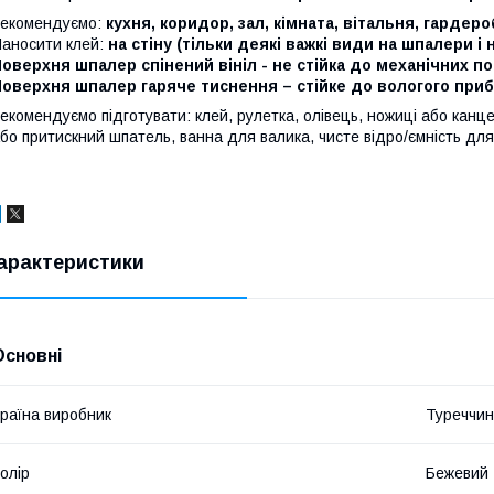
екомендуємо:
кухня, коридор, зал, кімната, вітальня, гардер
аносити клей:
на стіну (тільки деякі важкі види на шпалери і н
оверхня шпалер спінений вініл - не стійка до механічних 
оверхня шпалер гаряче тиснення – стійке до вологого прибир
екомендуємо підготувати: клей, рулетка, олівець, ножиці або канц
бо притискний шпатель, ванна для валика, чисте відро/ємність дл
арактеристики
Основні
раїна виробник
Туреччи
олір
Бежевий