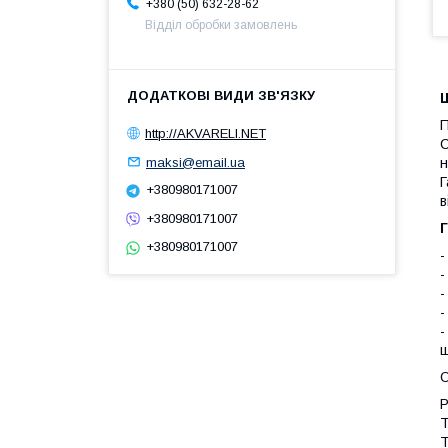
+380 (50) 632-28-62
Відділ обробки замовлень
Ш
П
http://AKVARELI.NET
С
maksi@email.ua
н
Г
+380980171007
в
+380980171007
Г
+380980171007
-
-
-
-
-
ш
Р
Т
Т