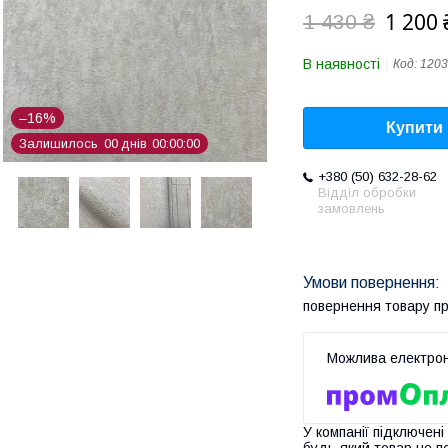
1 200 
1 430 ₴
В наявності
Код:
1203
–16%
Купити
Залишилось
0
0
днів
0
0
0
0
0
0
+380 (50) 632-28-62
Відділ обробки
замовлень
повернення товару п
У компанії підключені
будь-який товар не п