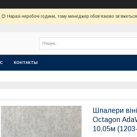
😊 Наразі неробочі години, тому менеджер обов’язково зв’яжеться з
АС
КОНТАКТЫ
Шпалери віні
Octagon AdaW
10,05м (1203