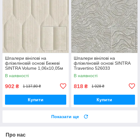
Шпалери вінілові на
Шпалери вінілові на
флізеліновій основі Бежеві
флізеліновій основі SINTRA
SINTRA Volume 1,06х10,05м
Travertino 526033
(526217)
(1,06х10,05м)
В наявності
В наявності
902
818
₴
₴
1 137,80 ₴
1 028 ₴
Купити
Купити
Показати ще
Про нас