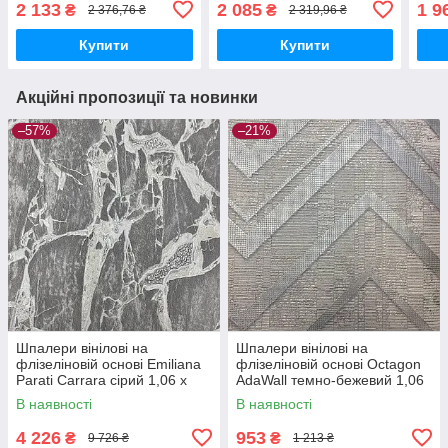
2 133
2 085
1 9
₴
₴
2 376,76 ₴
2 319,96 ₴
(34113)
(341
Купити
Купити
Акційні пропозиції та новинки
–57%
–21%
Шпалери вінілові на
Шпалери вінілові на
флізеліновій основі Emiliana
флізеліновій основі Octagon
Parati Carrara сірий 1,06 х
AdaWall темно-бежевий 1,06
10,05м (84608)
х 10,05м (1207-2)
В наявності
В наявності
4 226
953
₴
₴
9 726 ₴
1 213 ₴