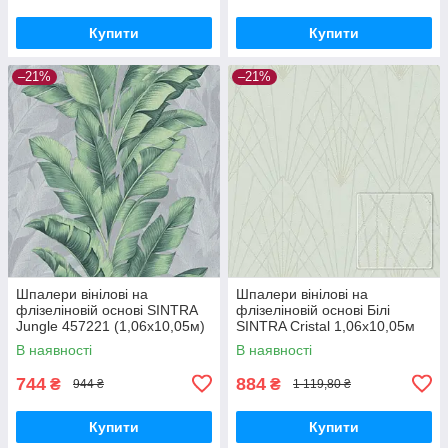
Купити
Купити
–21%
–21%
Шпалери вінілові на
Шпалери вінілові на
флізеліновій основі SINTRA
флізеліновій основі Білі
Jungle 457221 (1,06х10,05м)
SINTRA Cristal 1,06х10,05м
(524404)
В наявності
В наявності
744
884
₴
₴
944 ₴
1 119,80 ₴
Купити
Купити