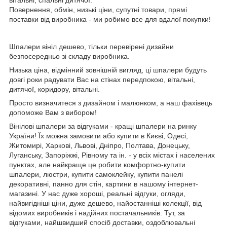
Повернення, обмін, низькі ціни, супутні товари, прямі
поставки від виробника - ми робимо все для вдалої покупки!
Шпалери вініл дешево, тільки перевірені дизайни
безпосередньо зі складу виробника.
Низька ціна, відмінний зовнішній вигляд, ці шпалери будуть
довгі роки радувати Вас на стінах передпокою, вітальні,
дитячої, коридору, вітальні.
Просто визначитеся з дизайном і малюнком, а наш фахівець
допоможе Вам з вибором!
Вінілові шпалери за відгуками - кращі шпалери на ринку
України! Їх можна замовити або купити в Києві, Одесі,
Житомирі, Харкові, Львові, Дніпро, Полтава, Донецьку,
Луганську, Запоріжжі, Рівному та ін. - у всіх містах і населених
пунктах, але найкраще це робити комфортно-купити
шпалери, люстри, купити самоклейку, купити панелі
декоративні, панно для стін, картини в нашому інтернет-
магазині. У нас дуже хороші, реальні відгуки, огляди,
найвигідніші ціни, дуже дешево, найостанніші колекції, від
відомих виробників і надійних постачальників. Тут, за
відгуками, найшвидший спосіб доставки, оздоблювальні