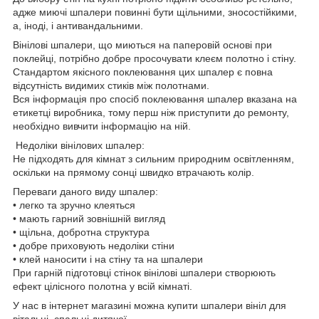
адже миючі шпалери повинні бути щільними, зносостійкими,
а, іноді, і антивандальними.
Вінілові шпалери, що миються на паперовій основі при
поклейці, потрібно добре просочувати клеєм полотно і стіну.
Стандартом якісного поклеювання цих шпалер є повна
відсутність видимих стиків між полотнами.
Вся інформація про спосіб поклеювання шпалер вказана на
етикетці виробника, тому перш ніж приступити до ремонту,
необхідно вивчити інформацію на ній.
Недоліки вінілових шпалер:
Не підходять для кімнат з сильним природним освітленням,
оскільки на прямому сонці швидко втрачають колір.
Переваги даного виду шпалер:
• легко та зручно клеяться
• мають гарний зовнішній вигляд
• щільна, добротна структура
• добре приховують недоліки стіни
• клей наносити і на стіну та на шпалери
При гарній підготовці стінок вінілові шпалери створюють
ефект цілісного полотна у всій кімнаті.
У нас в інтернет магазині можна купити шпалери вініл для
вітальні, спальні дитячої.