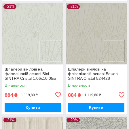
–21%
–21%
Шпалери вінілові на
Шпалери вінілові на
флізеліновій основі Білі
флізеліновій основі Бежеві
SINTRA Cristal 1,06х10,05м
SINTRA Cristal 524428
(524411)
(1,06х10,05м)
В наявності
В наявності
884
884
₴
₴
1 119,80 ₴
1 119,80 ₴
Купити
Купити
–21%
–20%