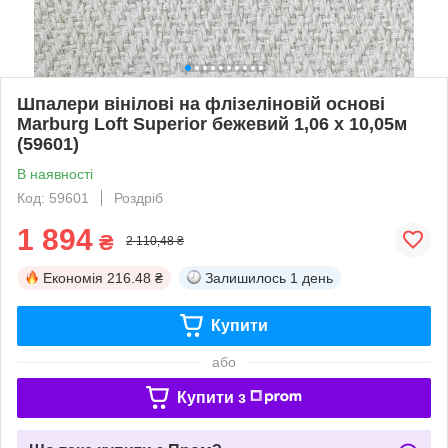
Шпалери вінілові на флізеліновій основі
Marburg Loft Superior бежевий 1,06 х 10,05м
(59601)
В наявності
Код: 59601
Роздріб
1 894
₴
2 110,48 ₴
Економія
216.48 ₴
Залишилось
1 день
Купити
або
Купити з