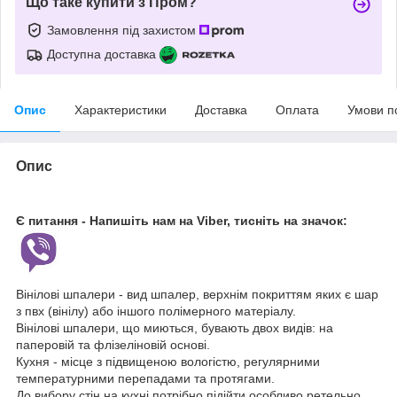
Що таке купити з Пром?
Замовлення під захистом
Доступна доставка
Опис
Характеристики
Доставка
Оплата
Умови п
Опис
Є питання - Напишіть нам на Viber, тисніть на значок:
Вінілові шпалери - вид шпалер, верхнім покриттям яких є шар
з пвх (вінілу) або іншого полімерного матеріалу.
Вінілові шпалери, що миються, бувають двох видів: на
паперовій та флізеліновій основі.
Кухня - місце з підвищеною вологістю, регулярними
температурними перепадами та протягами.
До вибору стін на кухні потрібно підійти особливо ретельно,