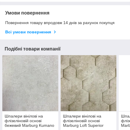
Умови повернення
Повернення товару впродовж 14 днів за рахунок покупця
Всі умови повернення
Подібні товари компанії
Шпалери вінілові на
Шпалери вінілові на
Шпал
флізеліновій основі
флізеліновій основі
фліз
бежевий Marburg Kumano
Marburg Loft Superior
Marb
1,06 х 10,05м (34571)
бежевий 1,06 х 10,05м
беже