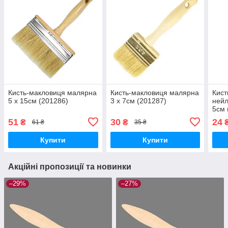
Кисть-макловиця малярна
Кисть-макловиця малярна
Кист
5 х 15см (201286)
3 х 7см (201287)
нейл
5см 
51
30
24
₴
₴
61 ₴
35 ₴
Купити
Купити
Акційні пропозиції та новинки
–29%
–27%