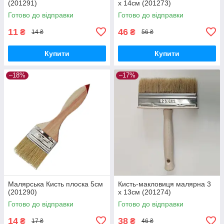
(201291)
х 14см (201273)
Готово до відправки
Готово до відправки
11
46
₴
₴
14 ₴
56 ₴
Купити
Купити
–18%
–17%
Малярська Кисть плоска 5см
Кисть-макловиця малярна 3
(201290)
х 13см (201274)
Готово до відправки
Готово до відправки
14
38
₴
₴
17 ₴
46 ₴